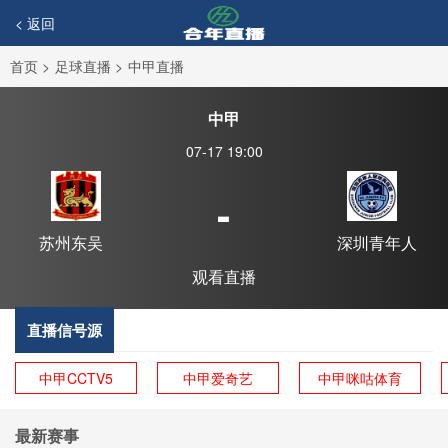
< 返回
首页
>
足球直播
>
中甲直播
中甲
07-17 19:00
-
苏州东吴
深圳青年人
观看直播
直播信号源
中甲CCTV5
中甲爱奇艺
中甲咪咕体育
最新赛事