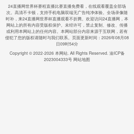
24直播网世界杯赛程直播比赛直播免费看，在线观看覆盖全部场
次。高清不卡顿，支持手机电脑双端无广告纯净体验。全场录像随
时补，来24直播网世界杯直播观看不折腾。欢迎访问24直播网，本
网站上的所有内容受版权保护。未经许可，禁止复制、修改、传播
或利用本网站上的任何内容。本网站部分内容来源于互联网，若有
侵犯了您的版权请随时与我们联系。页面更新时间：2026年08月08
日09时54分
Copyright © 2022-
2026
本网站. All Rights Reserved.
渝ICP备
2023004333号
网站地图