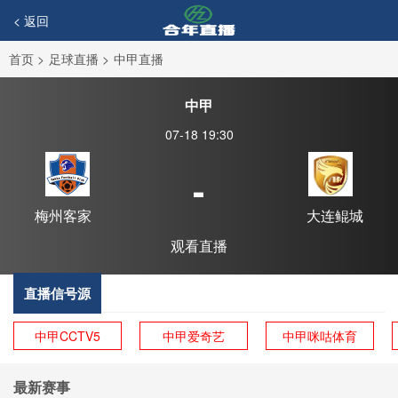
< 返回
首页
>
足球直播
>
中甲直播
中甲
07-18 19:30
-
梅州客家
大连鲲城
观看直播
直播信号源
中甲CCTV5
中甲爱奇艺
中甲咪咕体育
最新赛事