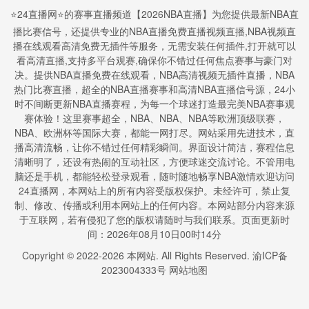
⭐️24直播网⭐️的赛事直播频道【2026NBA直播】为您提供最新NBA直
播比赛信号，还提供专业的NBA直播免费直播视频直播,NBA视频直
播在线观看高清免费无插件等服务，无需安装任何插件,打开就可以
看高清直播,支持多平台观赛,确保你不错过任何焦点赛事与豪门对
决。提供NBA直播免费在线观看，NBA高清视频无插件直播，NBA
热门比赛直播，超全的NBA直播赛事和高清NBA直播信号源，24小
时不间断更新NBA直播赛程，为每一个球迷打造最完美NBA赛事观
赛体验！这里赛事超全，NBA、NBA、NBA等欧洲顶级联赛，
NBA、欧洲杯等国际大赛，都能一网打尽。网站采用先进技术，直
播高清流畅，让你不错过任何精彩瞬间。界面设计简洁，赛程信息
清晰明了，还设有热闹的互动社区，方便球迷交流讨论。不管用电
脑还是手机，都能轻松登录观看，随时随地畅享NBA激情欢迎访问
24直播网，本网站上的所有内容受版权保护。未经许可，禁止复
制、修改、传播或利用本网站上的任何内容。本网站部分内容来源
于互联网，若有侵犯了您的版权请随时与我们联系。页面更新时
间：2026年08月10日00时14分
Copyright © 2022-
2026
本网站. All Rights Reserved.
渝ICP备
2023004333号
网站地图