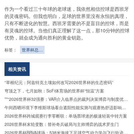
作为一个看过三十年球的老球迷，我依然相信控球是西班牙
的灵魂密码。但我也明白，足球的世界里没有永恒的真理，
只有不断进化的智慧。西班牙需要的不是盲目的控球，而是
有灵魂的控球。当他们真正理解了这一点，那10分钟的控球
优势，就会成为通向胜利的黄金钥匙。
标签：
世界杯总
结：48队
赛制下的精
彩与遗憾
相关资讯
“草根纪元：阿兹特克土壤如何改写2026世界杯的生态密码”
穹顶之下，七月如秋：SoFi体育场的世界杯“恒温”方案
**“2026世界杯32强赛：VAR介入临界点的裁判决策博弈与制度优化
路径”**
午间西晒环境下李维斯球场看台遮阳性能实测与观赛热舒适影响分
析
2026世界杯跨城观赛行李零断联：单场票球迷的极速轻装中转方案
2026世界杯末轮变数：替补奇兵破局与主帅博弈的战术罗生门
2026世界杯BBVA球场：538米海拔下足球空气动力学与飞行轨迹的