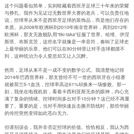
这个问题看似简单，实则暗藏着西班牙足球三十年来的荣耀
与挣扎。我作为见证过无数世界大赛的老兵，可以负责任地
说，控球率从来不是西班牙足球的装饰品，而是他们存在的
本质。从2008年欧洲杯到2010年南非世界杯，再到2012年
欧洲杯，那支无敌舰队用“tiki-taka”征服了世界。哈维、伊涅
斯塔、布斯克茨，这些名字就像是一串音符，奏响了足球史
上最华丽的乐章。他们可以在90分钟里让对手连球都摸不
到，这种统治力令人窒息却又让人沉醉。
然而，足球从来不是一成不变的数学公式。我清楚地记得
2014年巴西世界杯，那支曾经不可一世的西班牙在小组赛
就被荷兰5-1血洗，控球率高达61%却换来一场惨败。那一
刻，我坐在电视机前，看着卡西利亚斯无奈的眼神，内心充
满了复杂的情绪。控球时间多出对手10分钟？这已经不再重
要了。重要的是，当对手用快速反击撕开防线时，那些华丽
的传控突然变得如此苍白无力。
但请别误会，我并非否定控球的价值。恰恰相反，我认为西