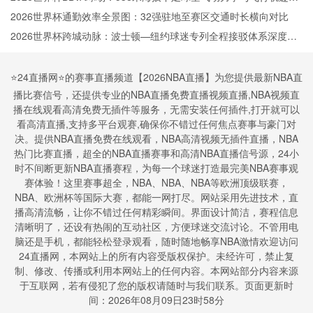
微扰动解析
2026世界杯通勤效率全景图：32强驻地至赛区交通时长横向对比
2026世界杯跨城动脉：波士顿—纽约球迷专列全程接驳体系深度拆
解
⭐️24直播网⭐️的赛事直播频道【2026NBA直播】为您提供最新NBA直
播比赛信号，还提供专业的NBA直播免费直播视频直播,NBA视频直
播在线观看高清免费无插件等服务，无需安装任何插件,打开就可以
看高清直播,支持多平台观赛,确保你不错过任何焦点赛事与豪门对
决。提供NBA直播免费在线观看，NBA高清视频无插件直播，NBA
热门比赛直播，超全的NBA直播赛事和高清NBA直播信号源，24小
时不间断更新NBA直播赛程，为每一个球迷打造最完美NBA赛事观
赛体验！这里赛事超全，NBA、NBA、NBA等欧洲顶级联赛，
NBA、欧洲杯等国际大赛，都能一网打尽。网站采用先进技术，直
播高清流畅，让你不错过任何精彩瞬间。界面设计简洁，赛程信息
清晰明了，还设有热闹的互动社区，方便球迷交流讨论。不管用电
脑还是手机，都能轻松登录观看，随时随地畅享NBA激情欢迎访问
24直播网，本网站上的所有内容受版权保护。未经许可，禁止复
制、修改、传播或利用本网站上的任何内容。本网站部分内容来源
于互联网，若有侵犯了您的版权请随时与我们联系。页面更新时
间：2026年08月09日23时58分