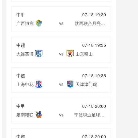
05月21日 全国游泳冠军赛男子100米自由泳预赛 潘
展乐 全场录像回放
05月21日 罗马vsAC米兰 全场录像回放
中甲
07-18 19:30
05月20日 卡利亚里vs威尼斯 全场录像回放
广西恒宸
陕西联合月亮泊
vs
队
05月20日 帕尔马vs那不勒斯 全场录像
05月20日 巴塞罗那vs比利亚雷亚尔 全场录像回放
中超
07-18 19:35
大连英博
山东泰山
vs
中超
07-18 19:35
上海申花
天津津门虎
vs
中甲
07-18 20:00
定南赣联
宁波职业足球俱
vs
乐部
中超
07-18 20:00