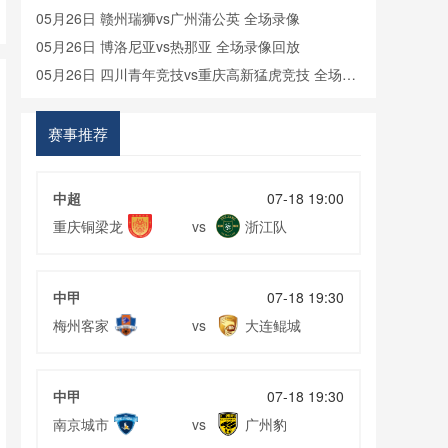
05月26日 赣州瑞狮vs广州蒲公英 全场录像
05月26日 博洛尼亚vs热那亚 全场录像回放
05月26日 四川青年竞技vs重庆高新猛虎竞技 全场录
像
05月25日 石家庄功夫vs北京国安 全场录像回放
05月25日 利雅得胜利vs卡利杰 全场录像回放
赛事推荐
05月25日 全国游泳冠军赛男子50米自由泳决赛 潘展
乐 全场录像回放
05月24日 延边龙鼎vs青岛西海岸 全场录像
中超
07-18 19:00
05月24日 定南赣联vs云南玉昆 全场录像回放
重庆铜梁龙
浙江队
vs
05月24日 德甲降级附加赛首回合 海登海姆vs埃弗斯
堡 全场录像
05月23日 广西恒宸vs梅州客家 全场录像回放
中甲
07-18 19:30
05月23日 利雅得胜利vs卡利杰 全场录像
梅州客家
大连鲲城
vs
05月23日 利雅得胜利vs卡利杰 全场录像回放
05月22日 深圳青年人vs大连英博 全场录像回放
05月22日 石家庄功夫vs北京国安 全场录像
中甲
07-18 19:30
05月22日 定南赣联vs云南玉昆 全场录像
南京城市
广州豹
vs
05月21日 皇家社会vs赫罗纳 全场录像回放