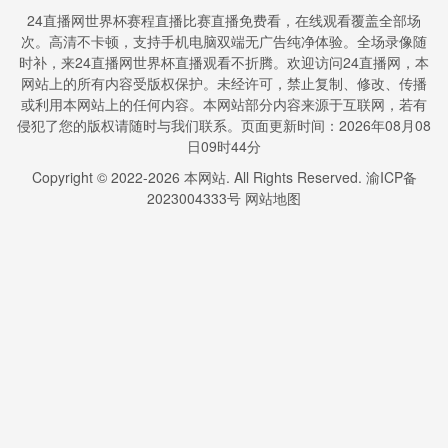
24直播网世界杯赛程直播比赛直播免费看，在线观看覆盖全部场
次。高清不卡顿，支持手机电脑双端无广告纯净体验。全场录像随
时补，来24直播网世界杯直播观看不折腾。欢迎访问24直播网，本
网站上的所有内容受版权保护。未经许可，禁止复制、修改、传播
或利用本网站上的任何内容。本网站部分内容来源于互联网，若有
侵犯了您的版权请随时与我们联系。页面更新时间：2026年08月08
日09时44分
Copyright © 2022-
2026
本网站. All Rights Reserved.
渝ICP备
2023004333号
网站地图