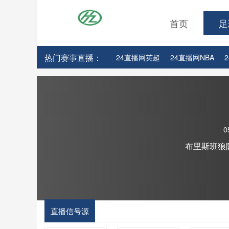
首页
足
热门赛事直播：
24直播网英超
24直播网NBA
24直播网亚洲杯
24直播网世亚预
0
布里斯班狼
直播信号源