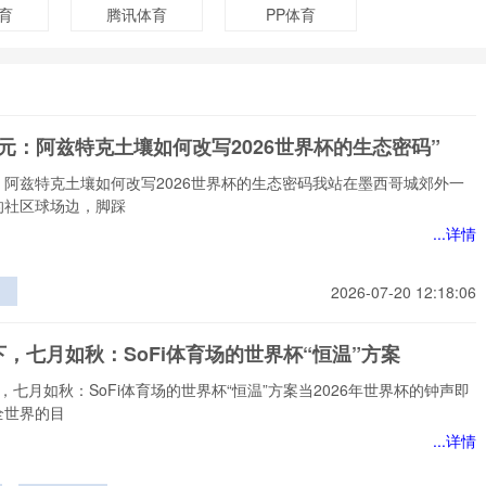
育
腾讯体育
PP体育
元：阿兹特克土壤如何改写2026世界杯的生态密码”
：阿兹特克土壤如何改写2026世界杯的生态密码我站在墨西哥城郊外一
的社区球场边，脚踩
...详情
2026-07-20 12:18:06
特
何
，七月如秋：SoFi体育场的世界杯“恒温”方案
6
生
，七月如秋：SoFi体育场的世界杯“恒温”方案当2026年世界杯的钟声即
全世界的目
...详情