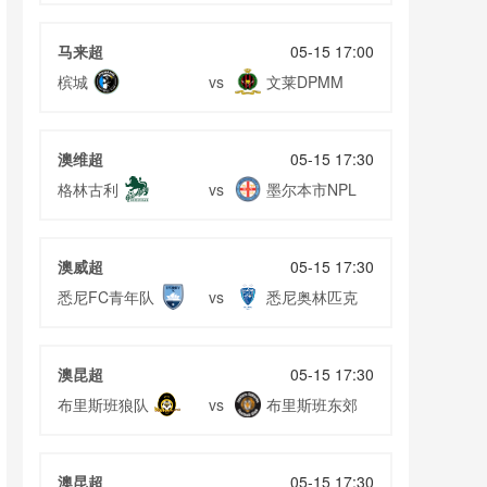
05月21日 全国游泳冠军赛男子100米自由泳预赛 潘
展乐 全场录像回放
05月21日 罗马vsAC米兰 全场录像回放
马来超
05-15 17:00
05月20日 卡利亚里vs威尼斯 全场录像回放
槟城
文莱DPMM
vs
05月20日 帕尔马vs那不勒斯 全场录像
05月20日 巴塞罗那vs比利亚雷亚尔 全场录像回放
澳维超
05-15 17:30
格林古利
墨尔本市NPL
vs
澳威超
05-15 17:30
悉尼FC青年队
悉尼奥林匹克
vs
澳昆超
05-15 17:30
布里斯班狼队
布里斯班东郊
vs
澳昆超
05-15 17:30