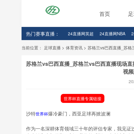
首页
足
热门赛事直播：
24直播网英超
24直播网NBA
24直播网亚洲杯
24直播网世亚预
当前位置：
足球直播
>
体育资讯
>
苏格兰vs巴西直播_苏格
苏格兰vs巴西直播_苏格兰vs巴西直播现场
视频
20
世界杯直播专属链接
沙特
爆冷豪门，西亚足球再掀波澜
世界杯
作为一名深耕体育领域三十年的评估专家，我见证