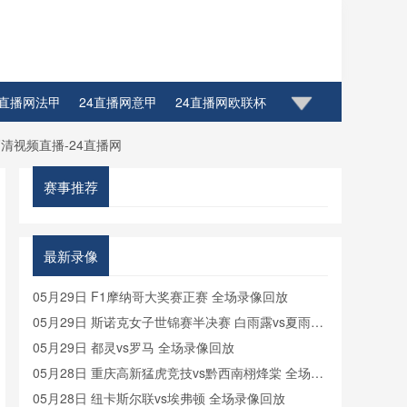
4直播网法甲
24直播网意甲
24直播网欧联杯
清视频直播-24直播网
赛事推荐
最新录像
05月29日 F1摩纳哥大奖赛正赛 全场录像回放
05月29日 斯诺克女子世锦赛半决赛 白雨露vs夏雨滢
全场录像回放
05月29日 都灵vs罗马 全场录像回放
05月28日 重庆高新猛虎竞技vs黔西南栩烽棠 全场录
像
05月28日 纽卡斯尔联vs埃弗顿 全场录像回放