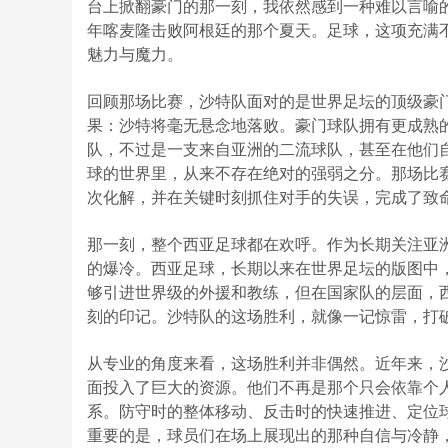
台上掀翻豪门的那一刻，我依然感到一种难以言喻的
年喀麦隆击败阿根廷的那个夏天。足球，这项充满
魅力与魔力。
回顾那场比赛，沙特队面对的是世界足坛的顶级豪
果：沙特将毫无悬念地落败。豪门球队拥有更成熟
队，不过是一支来自亚洲的二流球队，甚至在他们
球的世界里，从来不存在绝对的强弱之分。那场比
次化解，并在关键时刻抓住对手的失误，完成了致
那一刻，整个西亚足球都在欢呼。作为长期关注亚
的爆冷。西亚足球，长期以来在世界足坛的版图中
够引进世界级的外援和教练，但在国家队的层面，
刻的印记。沙特队的这场胜利，就像一记惊雷，打
从专业的角度来看，这场胜利并非偶然。近年来，
面投入了巨大的资源。他们不再是那个只会依靠个
系。防守时的整体移动、反击时的快速推进、定位
重要的是，球员们在场上展现出的那种自信与冷静