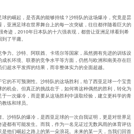
足球的崛起，是否真的能够持续？沙特队的这场爆冷，究竟是昙
看，亚洲足球在世界舞台上的每一次突破，往往都伴随着巨大的
强奇迹，2010年日本队的十六强表现，都曾让亚洲足球看到希
回到了平庸。
竞争力。沙特、阿联酋、卡塔尔等国家，虽然拥有先进的训练设
的成长环境、联赛的竞争水平等方面，仍然与欧洲和南美存在巨
员们超水平发挥的结果，而非整体实力的全面超越。
于它的不可预测性。沙特队的这场胜利，给了西亚足球一个宝贵
球的机会。但真正的挑战在于，如何将这种偶然的胜利，转化为
足于一次爆冷，而是要从这场胜利中汲取经验，建立更科学的青
的教练和球员。
者。沙特队的爆冷，是西亚足球的一次自我证明，更是对世界足
奇迹都有可能发生。而我，作为一名见证过无数风雨的体育评估
只是他们崛起之路上的第一朵浪花。未来的某一天，当我们回首