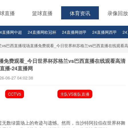
球直播
篮球直播
体育资讯
录像回放
24直播网中超
24直播网欧冠杯
24直播网德甲
24直播网西甲
2
24直播网中甲
24直播网日职联
24直播网韩K联
兰vs巴西直播现场直播免费观看_今日世界杯苏格兰vs巴西直播在线观看高
直播免费观看_今日世界杯苏格兰vs巴西直播在线观看高清
直播-24直播网
26-06-27 04:02:38
CCTV5
主队VS客队直播
过无数绿茵场上的奇迹与遗憾。然而，当沙特阿拉伯在世界杯舞