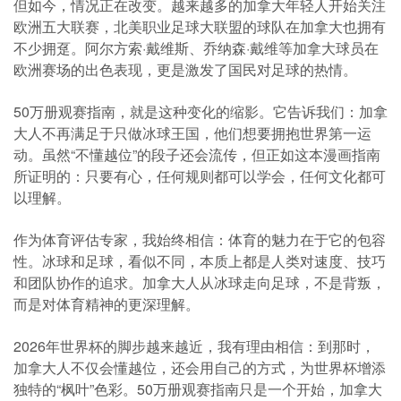
但如今，情况正在改变。越来越多的加拿大年轻人开始关注
欧洲五大联赛，北美职业足球大联盟的球队在加拿大也拥有
不少拥趸。阿尔方索·戴维斯、乔纳森·戴维等加拿大球员在
欧洲赛场的出色表现，更是激发了国民对足球的热情。
50万册观赛指南，就是这种变化的缩影。它告诉我们：加拿
大人不再满足于只做冰球王国，他们想要拥抱世界第一运
动。虽然“不懂越位”的段子还会流传，但正如这本漫画指南
所证明的：只要有心，任何规则都可以学会，任何文化都可
以理解。
作为体育评估专家，我始终相信：体育的魅力在于它的包容
性。冰球和足球，看似不同，本质上都是人类对速度、技巧
和团队协作的追求。加拿大人从冰球走向足球，不是背叛，
而是对体育精神的更深理解。
2026年世界杯的脚步越来越近，我有理由相信：到那时，
加拿大人不仅会懂越位，还会用自己的方式，为世界杯增添
独特的“枫叶”色彩。50万册观赛指南只是一个开始，加拿大