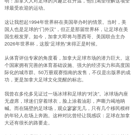
明：加拿大人对足球的兴趣正在升温，他们渴望理解这项全
球最受欢迎的运动。
这让我想起1994年世界杯在美国举办时的情景。当时，美
国人也是足球的“门外汉”，但正是那届世界杯，让足球在美
国生根发芽。如今，加拿大即将与墨西哥、美国联合主办
2026年世界杯，这股“足球热”来得正是时候。
从体育评估专家的角度看，加拿大足球市场的潜力巨大。这
个国家拥有完善的体育基础设施、强大的经济实力和高度国
际化的城市群。50万册观赛指南的发售，不仅是出版界的成
功，更是加拿大足球文化觉醒的标志。
我曾在多伦多见证过一场冰球和足球的“对决”。冰球场内座
无虚席，球迷们穿着球衣，脸上涂着油彩，声嘶力竭地呐
喊。而在隔壁的足球场，观众寥寥无几，只有几个移民模样
的年轻人在场上奔跑。这种对比曾经让我感叹：足球在加拿
大还有很长的路要走。