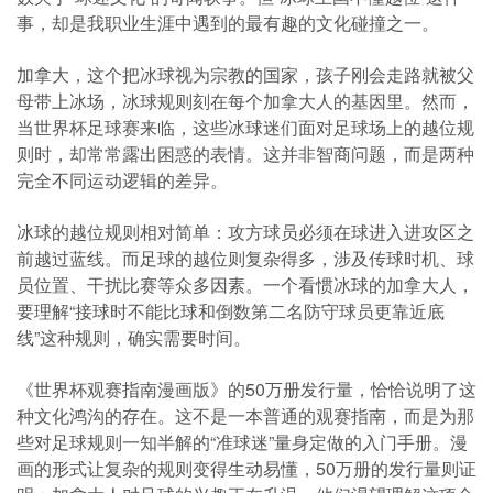
事，却是我职业生涯中遇到的最有趣的文化碰撞之一。
加拿大，这个把冰球视为宗教的国家，孩子刚会走路就被父
母带上冰场，冰球规则刻在每个加拿大人的基因里。然而，
当世界杯足球赛来临，这些冰球迷们面对足球场上的越位规
则时，却常常露出困惑的表情。这并非智商问题，而是两种
完全不同运动逻辑的差异。
冰球的越位规则相对简单：攻方球员必须在球进入进攻区之
前越过蓝线。而足球的越位则复杂得多，涉及传球时机、球
员位置、干扰比赛等众多因素。一个看惯冰球的加拿大人，
要理解“接球时不能比球和倒数第二名防守球员更靠近底
线”这种规则，确实需要时间。
《世界杯观赛指南漫画版》的50万册发行量，恰恰说明了这
种文化鸿沟的存在。这不是一本普通的观赛指南，而是为那
些对足球规则一知半解的“准球迷”量身定做的入门手册。漫
画的形式让复杂的规则变得生动易懂，50万册的发行量则证