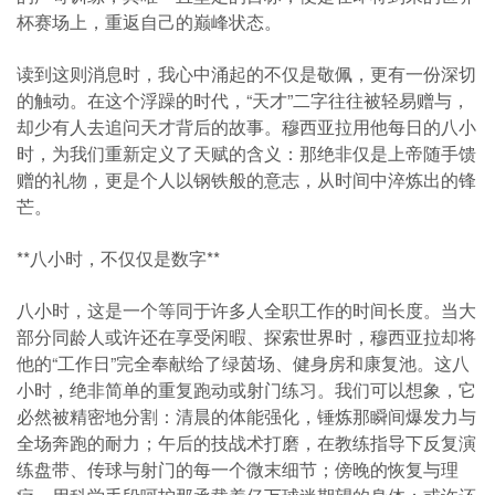
杯赛场上，重返自己的巅峰状态。
读到这则消息时，我心中涌起的不仅是敬佩，更有一份深切
的触动。在这个浮躁的时代，“天才”二字往往被轻易赠与，
却少有人去追问天才背后的故事。穆西亚拉用他每日的八小
时，为我们重新定义了天赋的含义：那绝非仅是上帝随手馈
赠的礼物，更是个人以钢铁般的意志，从时间中淬炼出的锋
芒。
**八小时，不仅仅是数字**
八小时，这是一个等同于许多人全职工作的时间长度。当大
部分同龄人或许还在享受闲暇、探索世界时，穆西亚拉却将
他的“工作日”完全奉献给了绿茵场、健身房和康复池。这八
小时，绝非简单的重复跑动或射门练习。我们可以想象，它
必然被精密地分割：清晨的体能强化，锤炼那瞬间爆发力与
全场奔跑的耐力；午后的技战术打磨，在教练指导下反复演
练盘带、传球与射门的每一个微末细节；傍晚的恢复与理