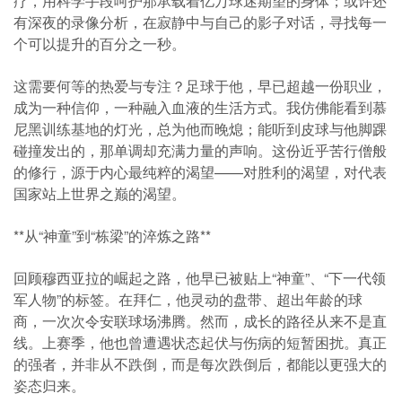
疗，用科学手段呵护那承载着亿万球迷期望的身体；或许还
有深夜的录像分析，在寂静中与自己的影子对话，寻找每一
个可以提升的百分之一秒。
这需要何等的热爱与专注？足球于他，早已超越一份职业，
成为一种信仰，一种融入血液的生活方式。我仿佛能看到慕
尼黑训练基地的灯光，总为他而晚熄；能听到皮球与他脚踝
碰撞发出的，那单调却充满力量的声响。这份近乎苦行僧般
的修行，源于内心最纯粹的渴望——对胜利的渴望，对代表
国家站上世界之巅的渴望。
**从“神童”到“栋梁”的淬炼之路**
回顾穆西亚拉的崛起之路，他早已被贴上“神童”、“下一代领
军人物”的标签。在拜仁，他灵动的盘带、超出年龄的球
商，一次次令安联球场沸腾。然而，成长的路径从来不是直
线。上赛季，他也曾遭遇状态起伏与伤病的短暂困扰。真正
的强者，并非从不跌倒，而是每次跌倒后，都能以更强大的
姿态归来。