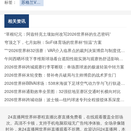
标签：
苏格兰VS
巴西直播苏
格兰VS巴
西在线直播
相关资讯
“草根纪元：阿兹特克土壤如何改写2026世界杯的生态密码”
穹顶之下，七月如秋：SoFi体育场的世界杯“恒温”方案
**“2026世界杯32强赛：VAR介入临界点的裁判决策博弈与制度优化
路径”**
午间西晒环境下李维斯球场看台遮阳性能实测与观赛热舒适影响分
析
2026世界杯跨城观赛行李零断联：单场票球迷的极速轻装中转方案
2026世界杯末轮变数：替补奇兵破局与主帅博弈的战术罗生门
2026世界杯BBVA球场：538米海拔下足球空气动力学与飞行轨迹的
微扰动解析
2026世界杯通勤效率全景图：32强驻地至赛区交通时长横向对比
2026世界杯跨城动脉：波士顿—纽约球迷专列全程接驳体系深度拆
解
24直播网世界杯赛程直播比赛直播免费看，在线观看覆盖全部场
次。高清不卡顿，支持手机电脑双端无广告纯净体验。全场录像随
时补，来24直播网世界杯直播观看不折腾。欢迎访问24直播网，本