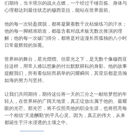
们期待，当卡塔尔的战火点燃，一个经过千锤百炼、身体与
心理都达到最佳状态的穆西亚拉，能站在世界面前。
他的每一次轻盈摆脱，都将凝聚着数千次枯燥练习的汗水；
他的每一脚精准助攻，都蕴含着对战术板无数次推演的理
解；他的每一次破门得分，都将是对这漫长而孤独的八小时
日常最辉煌的加冕。
世界杯的舞台，星光熠熠。但星光之下，是无数个像穆西亚
拉这样，用常人难以想象的付出默默耕耘的身影。他的故事
提醒我们，所有看似轻而易举的闪耀瞬间，其背后都是浩瀚
如海的努力与坚持。
让我们共同期待，期待这位将一天的三分之一献给梦想的年
轻人，在世界杯的广阔天地里，真正绽放出属于他的、最耀
眼的光芒。那光芒，将不仅照亮他的职业生涯，也将照亮每
一个相信“天道酬勤”的平凡心灵。因为，真正的伟大，从来
都诞生于汗水浸透的土壤之中。