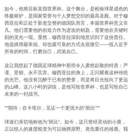
如今，他将目标直指世界杯。这个舞台，是检验球星成色的
终极熔炉，是国家荣誉与个人梦想交织的最高圣殿。对于穆
西亚拉和正处于新老交替的德国队而言，本届世界杯意义非
凡。他们需要他的创造力作为进攻的钥匙，需要他在关键时
刻的灵光一现。显然，穆西亚拉深刻地意识到了这份责任。
他选择用最笨拙、却也最可靠的方式去迎接它——投入近乎
所有的时间，打磨自己，武装自己。
这让我想起了德国足球精神中那些令人肃然起敬的特质：严
谨、坚韧、永不言弃。穆西亚拉的身上，正闪耀着这种传统
的光芒。他没有沉醉于已有的赞誉，而是将目光投向了更远
的山峰。这八小时的训练，是他写给世界杯，也是写给自己
未来的一封战书。
**期待：在卡塔尔，见证一个更强大的“斑比”**
球迷们亲切地称他为“斑比”。如今，这只曾经灵动的小鹿，
正以惊人的速度蜕变为可以驰骋原野、肩负重任的雄鹿。我