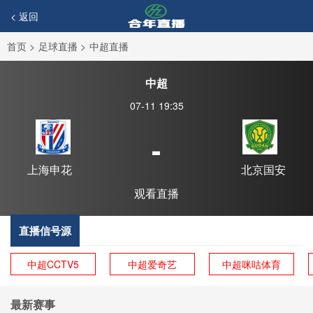
< 返回
首页
>
足球直播
>
中超直播
中超
07-11 19:35
-
上海申花
北京国安
观看直播
直播信号源
中超CCTV5
中超爱奇艺
中超咪咕体育
最新赛事