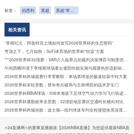
标签：
伯恩利
英超
英超“草根
军”的逆袭
逐光之旅
相关资讯
“草根纪元：阿兹特克土壤如何改写2026世界杯的生态密码”
穹顶之下，七月如秋：SoFi体育场的世界杯“恒温”方案
**“2026世界杯32强赛：VAR介入临界点的裁判决策博弈与制度优化
路径”**
午间西晒环境下李维斯球场看台遮阳性能实测与观赛热舒适影响分
析
2026世界杯跨城观赛行李零断联：单场票球迷的极速轻装中转方案
2026世界杯末轮变数：替补奇兵破局与主帅博弈的战术罗生门
2026世界杯BBVA球场：538米海拔下足球空气动力学与飞行轨迹的
微扰动解析
2026世界杯通勤效率全景图：32强驻地至赛区交通时长横向对比
2026世界杯跨城动脉：波士顿—纽约球迷专列全程接驳体系深度拆
解
⭐️24直播网⭐️的赛事直播频道【2026NBA直播】为您提供最新NBA直