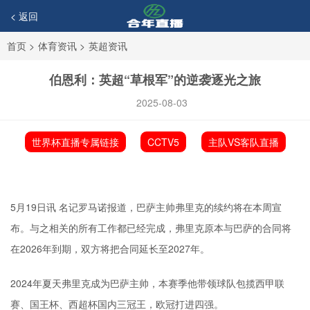
< 返回
首页
>
体育资讯
>
英超资讯
伯恩利：英超“草根军”的逆袭逐光之旅
2025-08-03
世界杯直播专属链接
CCTV5
主队VS客队直播
5月19日讯 名记罗马诺报道，巴萨主帅弗里克的续约将在本周宣
布。与之相关的所有工作都已经完成，弗里克原本与巴萨的合同将
在2026年到期，双方将把合同延长至2027年。
2024年夏天弗里克成为巴萨主帅，本赛季他带领球队包揽西甲联
赛、国王杯、西超杯国内三冠王，欧冠打进四强。