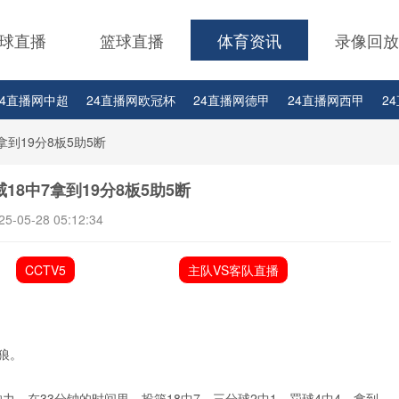
球直播
篮球直播
体育资讯
录像回放
24直播网中超
24直播网欧冠杯
24直播网德甲
24直播网西甲
2
24直播网中甲
24直播网日职联
24直播网韩K联
到19分8板5助5断
18中7拿到19分8板5助5断
25-05-28 05:12:34
CCTV5
主队VS客队直播
林狼。
，在33分钟的时间里，投篮18中7，三分球2中1，罚球4中4，拿到