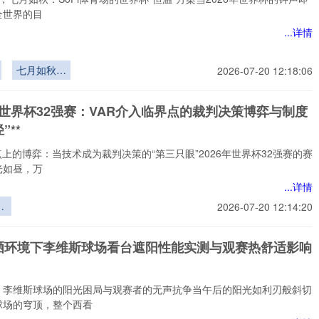
全世界的目
...详情
七月如秋：
2026-07-20 12:18:06
SoFi体育
场的世界
026世界杯32强赛：VAR介入临界点的裁判决策博弈与制度
杯“恒温”方
”**
案
点上的博弈：当技术成为裁判决策的“第三只眼”2026年世界杯32强赛的赛
光如昼，万
...详情
世
2026-07-20 12:14:20
强
介
晒环境下李维斯球场看台遮阳性能实测与观赛热舒适影响
的
博
优
：李维斯球场的阳光困局与观赛者的无声抗争当午后的阳光如利刃般斜切
*
球场的穹顶，整个西看