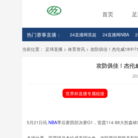
首页
足
热门赛事直播：
24直播网英超
24直播网NBA
24直播网亚洲杯
24直播网世亚预
当前位置：
足球直播
>
体育资讯
>
攻防俱佳！杰伦威18中7拿
攻防俱佳！杰伦威
20
世界杯直播专属链接
5月21日讯
NBA
季后赛西部决赛G1，雷霆114-88大胜森
本场比赛，雷霆球员杰伦威表现出色，攻防两端都极具影响力