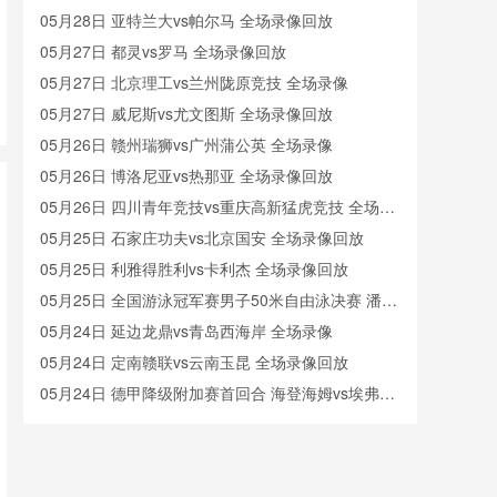
05月28日 亚特兰大vs帕尔马 全场录像回放
05月27日 都灵vs罗马 全场录像回放
05月27日 北京理工vs兰州陇原竞技 全场录像
05月27日 威尼斯vs尤文图斯 全场录像回放
05月26日 赣州瑞狮vs广州蒲公英 全场录像
05月26日 博洛尼亚vs热那亚 全场录像回放
05月26日 四川青年竞技vs重庆高新猛虎竞技 全场录
像
05月25日 石家庄功夫vs北京国安 全场录像回放
05月25日 利雅得胜利vs卡利杰 全场录像回放
05月25日 全国游泳冠军赛男子50米自由泳决赛 潘展
乐 全场录像回放
05月24日 延边龙鼎vs青岛西海岸 全场录像
05月24日 定南赣联vs云南玉昆 全场录像回放
05月24日 德甲降级附加赛首回合 海登海姆vs埃弗斯
堡 全场录像
05月23日 广西恒宸vs梅州客家 全场录像回放
05月23日 利雅得胜利vs卡利杰 全场录像
05月23日 利雅得胜利vs卡利杰 全场录像回放