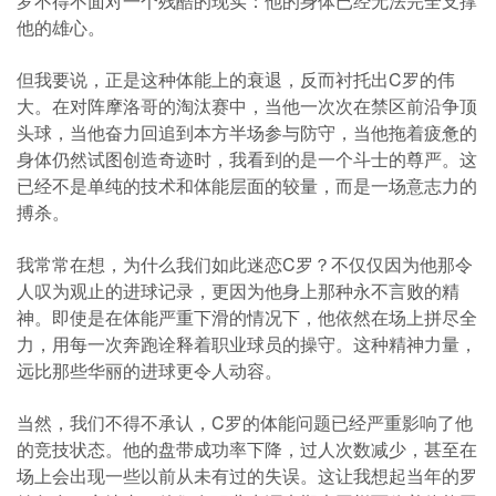
罗不得不面对一个残酷的现实：他的身体已经无法完全支撑
他的雄心。
但我要说，正是这种体能上的衰退，反而衬托出C罗的伟
大。在对阵摩洛哥的淘汰赛中，当他一次次在禁区前沿争顶
头球，当他奋力回追到本方半场参与防守，当他拖着疲惫的
身体仍然试图创造奇迹时，我看到的是一个斗士的尊严。这
已经不是单纯的技术和体能层面的较量，而是一场意志力的
搏杀。
我常常在想，为什么我们如此迷恋C罗？不仅仅因为他那令
人叹为观止的进球记录，更因为他身上那种永不言败的精
神。即使是在体能严重下滑的情况下，他依然在场上拼尽全
力，用每一次奔跑诠释着职业球员的操守。这种精神力量，
远比那些华丽的进球更令人动容。
当然，我们不得不承认，C罗的体能问题已经严重影响了他
的竞技状态。他的盘带成功率下降，过人次数减少，甚至在
场上会出现一些以前从未有过的失误。这让我想起当年的罗