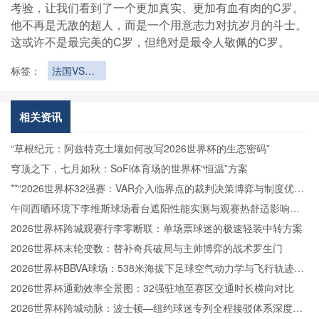
考验，让我们看到了一个更加真实、更加有血有肉的C罗。
他不再是无敌的超人，而是一个用意志力对抗岁月的斗士。
这或许不是最完美的C罗，但绝对是最令人敬佩的C罗。
标签：
法国VS伊
拉克直播法
国VS伊拉
克在线直播
相关资讯
“草根纪元：阿兹特克土壤如何改写2026世界杯的生态密码”
穹顶之下，七月如秋：SoFi体育场的世界杯“恒温”方案
**“2026世界杯32强赛：VAR介入临界点的裁判决策博弈与制度优化
路径”**
午间西晒环境下李维斯球场看台遮阳性能实测与观赛热舒适影响分
析
2026世界杯跨城观赛行李零断联：单场票球迷的极速轻装中转方案
2026世界杯末轮变数：替补奇兵破局与主帅博弈的战术罗生门
2026世界杯BBVA球场：538米海拔下足球空气动力学与飞行轨迹的
微扰动解析
2026世界杯通勤效率全景图：32强驻地至赛区交通时长横向对比
2026世界杯跨城动脉：波士顿—纽约球迷专列全程接驳体系深度拆