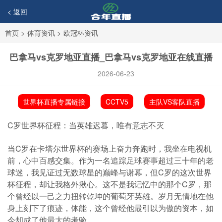
< 返回
首页
>
体育资讯
>
欧冠杯资讯
巴拿马vs克罗地亚直播_巴拿马vs克罗地亚在线直播
2026-06-23
世界杯直播专属链接
CCTV5
主队VS客队直播
C罗世界杯征程：当英雄迟暮，唯有意志不灭
当C罗在卡塔尔世界杯的赛场上奋力奔跑时，我坐在电视机
前，心中百感交集。作为一名追踪足球赛事超过三十年的老
球迷，我见证过无数球星的巅峰与谢幕，但C罗的这次世界
杯征程，却让我格外揪心。这不是我记忆中的那个C罗，那
个曾经以一己之力扭转乾坤的葡萄牙英雄。岁月无情地在他
身上刻下了痕迹，体能，这个曾经他最引以为傲的资本，如
今却成了他最大的考验。