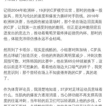
记得2004年欧洲杯，19岁的C罗横空出世，那时的他像一股
旋风，用无与伦比的速度和爆发力撕碎对手防线。2016年
欧洲杯决赛，当他因伤被迫退场时，那个坐在场边泪流满面
的C罗，让我第一次感受到他的脆弱。但正是这种脆弱背后
迸发出的意志力，推动着葡萄牙最终捧起德劳内杯。那时的
他，体能充沛得仿佛永远不会枯竭。
然而到了卡塔尔，现实是残酷的。小组赛对阵加纳，C罗虽
然点球破门创造历史，但他的奔跑距离明显减少，冲刺次数
屈指可数。对阵韩国的比赛中，他在第65分钟就被换下，这
在以前是不可想象的。看着他在场边大口喘气的样子，我突
然意识到：那个曾经在场上不知疲倦奔跑的C罗，真的老
了。
作为体育评论员，我清楚地知道，37岁对足球运动员意味着
什么。当肌肉的爆发力逐渐消退，当心肺功能不再支撑高强
度的往返冲刺，当年轻的后卫们可以轻易跟上他的步伐，C