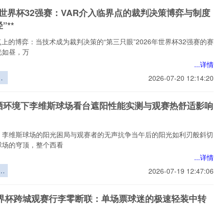
场的世界
026世界杯32强赛：VAR介入临界点的裁判决策博弈与制度
杯“恒温”方
”**
案
点上的博弈：当技术成为裁判决策的“第三只眼”2026年世界杯32强赛的赛
光如昼，万
...详情
世
2026-07-20 12:14:20
强
介
晒环境下李维斯球场看台遮阳性能实测与观赛热舒适影响
的
博
优
：李维斯球场的阳光困局与观赛者的无声抗争当午后的阳光如利刃般斜切
*
球场的穹顶，整个西看
...详情
环
2026-07-19 12:47:06
斯
遮
6世界杯跨城观赛行李零断联：单场票球迷的极速轻装中转
测
舒