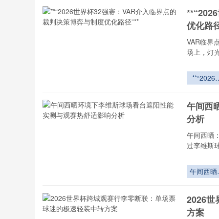
**“2
优化路径
VAR临界
场上，灯
**“2026
界杯32
赛：VAR
午间西
入临界点
分析
裁判决策
弈与制度
午间西晒
化路径”*
过李维斯
午间西晒
境下李维
球场看台
202
阳性能实
方案
与观赛热