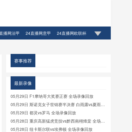
4直播网法甲
24直播网意甲
24直播网欧联杯
赛事推荐
最新录像
05月29日 F1摩纳哥大奖赛正赛 全场录像回放
05月29日 斯诺克女子世锦赛半决赛 白雨露vs夏雨滢
全场录像回放
05月29日 都灵vs罗马 全场录像回放
05月28日 重庆高新猛虎竞技vs黔西南栩烽棠 全场录
像
05月28日 纽卡斯尔联vs埃弗顿 全场录像回放