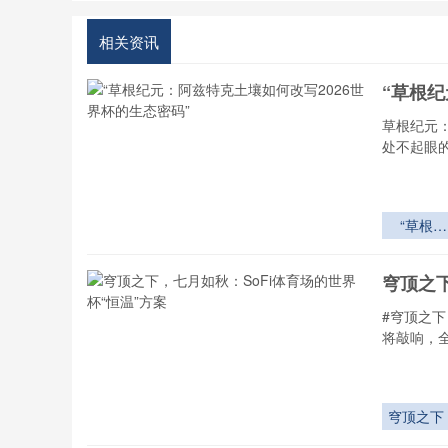
相关资讯
“草根纪
草根纪元
处不起眼
“草根纪
元：阿兹
克土壤如
穹顶之下
改写202
世界杯的
#穹顶之下
态密码”
将敲响，
穹顶之下