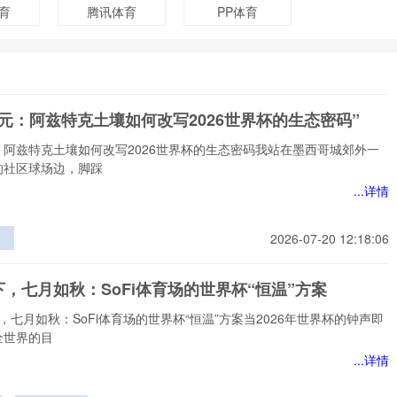
育
腾讯体育
PP体育
元：阿兹特克土壤如何改写2026世界杯的生态密码”
：阿兹特克土壤如何改写2026世界杯的生态密码我站在墨西哥城郊外一
的社区球场边，脚踩
...详情
2026-07-20 12:18:06
特
何
，七月如秋：SoFi体育场的世界杯“恒温”方案
6
生
，七月如秋：SoFi体育场的世界杯“恒温”方案当2026年世界杯的钟声即
全世界的目
...详情