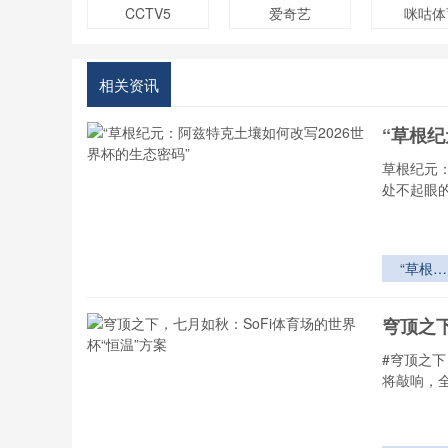
CCTV5
爱奇艺
咪咕体
相关资讯
“草根纪
草根纪元
处不起眼
“草根纪
元：阿兹
克土壤如
穹顶之下
改写202
世界杯的
#穹顶之下
态密码”
将敲响，