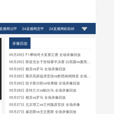
4直播网法甲
24直播网意甲
24直播网欧联杯
录像回放
05月29日 F1摩纳哥大奖赛正赛 全场录像回放
05月29日 斯诺克女子世锦赛半决赛 白雨露vs夏雨滢
全场录像回放
05月29日 都灵vs罗马 全场录像回放
05月28日 重庆高新猛虎竞技vs黔西南栩烽棠 全场录
像
05月28日 纽卡斯尔联vs埃弗顿 全场录像回放
05月28日 亚特兰大vs帕尔马 全场录像回放
05月27日 都灵vs罗马 全场录像回放
05月27日 北京理工vs兰州陇原竞技 全场录像
05月27日 威尼斯vs尤文图斯 全场录像回放