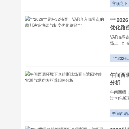
穹顶之下
**“2
优化路径
VAR临界
场上，灯
**“2026
界杯32
赛：VAR
午间西
入临界点
分析
裁判决策
弈与制度
午间西晒
化路径”*
过李维斯
午间西晒
境下李维
球场看台