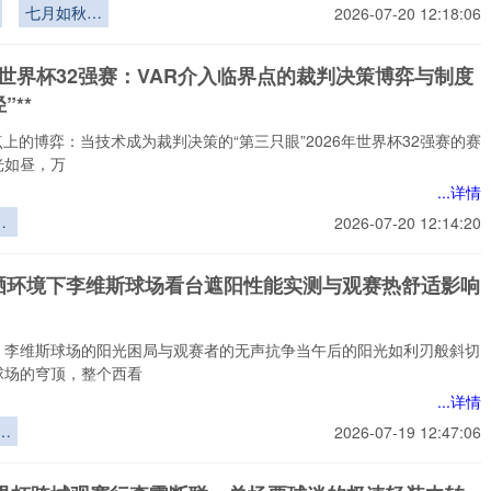
七月如秋：
2026-07-20 12:18:06
SoFi体育
场的世界
026世界杯32强赛：VAR介入临界点的裁判决策博弈与制度
杯“恒温”方
”**
案
点上的博弈：当技术成为裁判决策的“第三只眼”2026年世界杯32强赛的赛
光如昼，万
...详情
世
2026-07-20 12:14:20
强
介
晒环境下李维斯球场看台遮阳性能实测与观赛热舒适影响
的
博
优
：李维斯球场的阳光困局与观赛者的无声抗争当午后的阳光如利刃般斜切
*
球场的穹顶，整个西看
...详情
环
2026-07-19 12:47:06
斯
遮