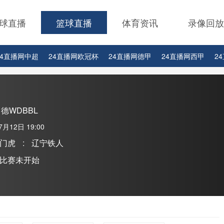
球直播
篮球直播
体育资讯
录像回放
24直播网中超
24直播网欧冠杯
24直播网德甲
24直播网西甲
2
24直播网中甲
24直播网日职联
24直播网韩K联
德WDBBL
7月12日 19:00
门虎
:
辽宁铁人
比赛未开始