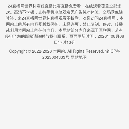
24直播网世界杯赛程直播比赛直播免费看，在线观看覆盖全部场
次。高清不卡顿，支持手机电脑双端无广告纯净体验。全场录像随
时补，来24直播网世界杯直播观看不折腾。欢迎访问24直播网，本
网站上的所有内容受版权保护。未经许可，禁止复制、修改、传播
或利用本网站上的任何内容。本网站部分内容来源于互联网，若有
侵犯了您的版权请随时与我们联系。页面更新时间：2026年08月08
日17时13分
Copyright © 2022-
2026
本网站. All Rights Reserved.
渝ICP备
2023004333号
网站地图