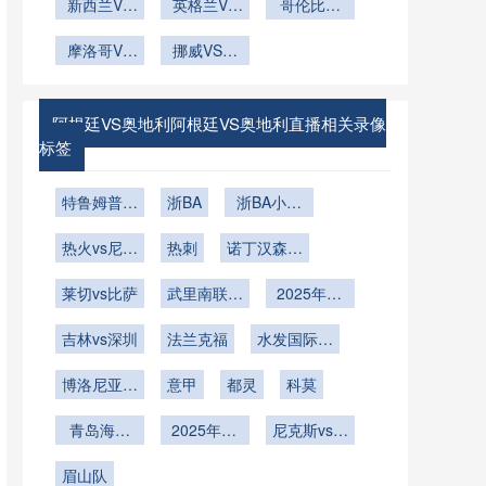
世界杯赛程
虎”出击！
新西兰VS
缝网络覆盖
红黄牌累积
英格兰VS
景”
哥伦比亚
圾减少
节奏的深度
孙兴慜能否
埃及新西兰
对正赛阵容
加纳直播英
VS刚果直
50%》
率队复仇葡
VS埃及直
摩洛哥VS
剖析
的连锁影响
格兰VS加
挪威VS塞
播哥伦比亚
海地直播摩
萄牙？》
播
纳在线直播
内加尔挪威
深度解析
VS刚果在
洛哥VS海
VS塞内加
线直播
地在线直播
尔直播
阿根廷VS奥地利阿根廷VS奥地利直播相关录像
标签
特鲁姆普vs
浙BA
浙BA小组
赵心童
赛A组第20
热火vs尼克
热刺
诺丁汉森林
轮
斯
vs热刺
莱切vs比萨
武里南联vs
2025年12
江原FC
月7日
吉林vs深圳
法兰克福
水发国际物
流
博洛尼亚vs
意甲
都灵
科莫
萨尔茨堡红
青岛海牛
牛
2025年11
尼克斯vs魔
U21
月23日
术
眉山队