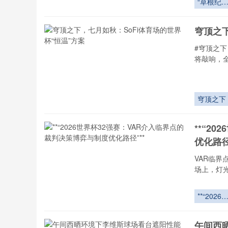
“草根纪
元：阿兹
克土壤如
穹顶之下
改写2026
世界杯的
#穹顶之下
态密码”
将敲响，
穹顶之下
**“2
优化路径
VAR临界
场上，灯
**“2026
界杯32强
赛：VAR
午间西