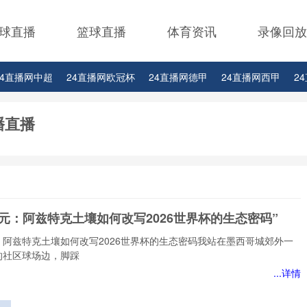
球直播
篮球直播
体育资讯
录像回放
24直播网中超
24直播网欧冠杯
24直播网德甲
24直播网西甲
2
24直播网中甲
24直播网日职联
24直播网韩K联
播直播
元：阿兹特克土壤如何改写2026世界杯的生态密码”
：阿兹特克土壤如何改写2026世界杯的生态密码我站在墨西哥城郊外一
的社区球场边，脚踩
...详情