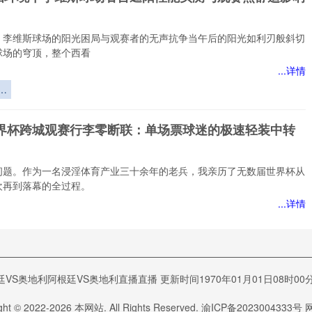
的
博
优
：李维斯球场的阳光困局与观赛者的无声抗争当午后的阳光如利刃般斜切
球场的穹顶，整个西看
...详情
环
斯
遮
6世界杯跨城观赛行李零断联：单场票球迷的极速轻装中转
测
舒
析
问题。作为一名浸淫体育产业三十余年的老兵，我亲历了无数届世界杯从
欢再到落幕的全过程。
...详情
赛
6世界杯末轮变数：替补奇兵破局与主帅博弈的战术罗生门
票
廷VS奥地利阿根廷VS奥地利直播直播 更新时间1970年01月01日08时00分
速
6世界杯末轮变数：替补奇兵破局与主帅博弈的战术罗生门作为一名跟踪报道
方
三十余年的老记者
ght © 2022-
2026
本网站. All Rights Reserved.
渝ICP备2023004333号