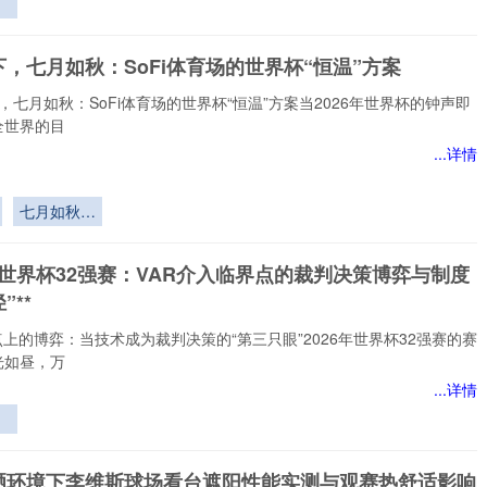
特
何
，七月如秋：SoFi体育场的世界杯“恒温”方案
生
，七月如秋：SoFi体育场的世界杯“恒温”方案当2026年世界杯的钟声即
全世界的目
...详情
七月如秋：
SoFi体育
场的世界
026世界杯32强赛：VAR介入临界点的裁判决策博弈与制度
杯“恒温”方
”**
案
点上的博弈：当技术成为裁判决策的“第三只眼”2026年世界杯32强赛的赛
光如昼，万
...详情
世
介
晒环境下李维斯球场看台遮阳性能实测与观赛热舒适影响