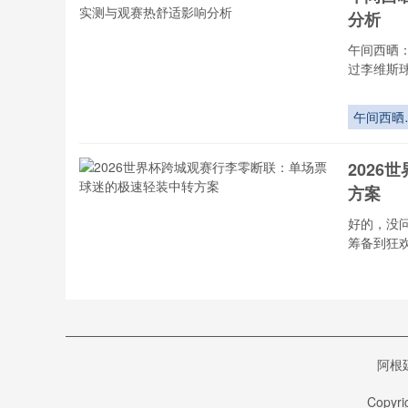
入临界点
分析
裁判决策
弈与制度
午间西晒
化路径”**
过李维斯
午间西晒
境下李维
球场看台
202
阳性能实
方案
与观赛热
适影响分
好的，没
筹备到狂
2026世界
杯跨城观
行李零断
202
联：单场
阿根
球迷的极
#202
轻装中转
国际足球
Copyri
案