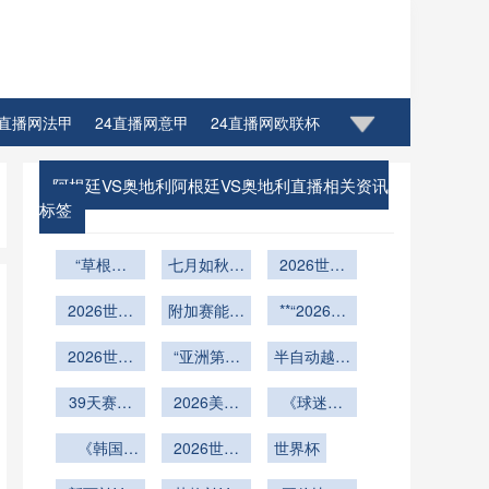
4直播网法甲
24直播网意甲
24直播网欧联杯
阿根廷VS奥地利阿根廷VS奥地利直播相关资讯
标签
“草根纪
七月如秋：
2026世界
元：阿兹特
SoFi体育
杯通勤效率
克土壤如何
2026世界
附加赛能否
场的世界
**“2026世
全景图：
改写2026
杯跨城动
掀起腥风血
杯“恒温”方
界杯综合场
32强驻地
世界杯的生
脉：波士顿
2026世界
“亚洲第九
雨？
案
至赛区交通
馆更衣室动
半自动越位
—纽约球迷
杯跨境观赛
态密码”
的生死线：
时长横向对
线设计：空
系统能否终
专列全程接
指南：美墨
39天赛程
2026美加
30年来跨
间秩序重塑
结体毛级争
《球迷发
比
驳体系深度
加大巴线路
下的两轮小
洲附加赛突
墨世界杯：
与运行效能
起“零浪费
议？2026
核心要点解
组赛恢复
《韩国
拆解
围规律与北
场馆WiFi实
2026世界
世界杯技术
世界杯
观赛”挑
提升策
期：美加墨
队“太极
析
美世界杯前
现全区域无
杯：预选赛
战！赛场垃
略”**
前瞻