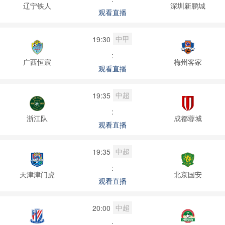
辽宁铁人
深圳新鹏城
观看直播
中甲
19:30
:
广西恒宸
梅州客家
观看直播
中超
19:35
:
浙江队
成都蓉城
观看直播
中超
19:35
:
天津津门虎
北京国安
观看直播
中超
20:00
: