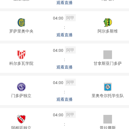
观看直播
阿甲
04:00
:
罗萨里奥中央
阿尔多斯维
观看直播
阿甲
04:00
:
科尔多瓦学院
甘拿斯亚门多萨
观看直播
阿甲
04:00
:
门多萨独立
里奥夸尔托学生队
观看直播
阿甲
04:00
:
阿根廷独立
普拉腾斯