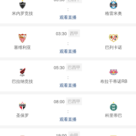
:
米内罗竞技
格雷米奥
观看直播
西甲
03:30
:
塞维利亚
巴列卡诺
观看直播
巴西甲
05:30
:
巴拉纳竞技
布拉干蒂诺RB
观看直播
巴西甲
08:00
:
圣保罗
科里蒂巴
观看直播
中甲
19:00