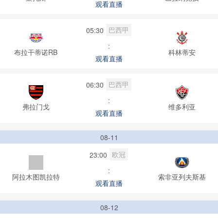
观看直播
巴西甲
05:30
:
布拉干蒂诺RB
科林蒂安
观看直播
巴西甲
06:30
:
弗拉门戈
维多利亚
观看直播
08-11
欧冠
23:00
:
阿拉木图凯拉特
索非亚列夫斯基
观看直播
08-12