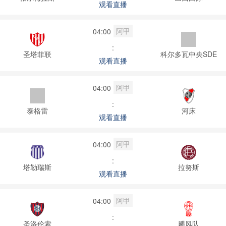
观看直播
阿甲
04:00
:
圣塔菲联
科尔多瓦中央SDE
观看直播
阿甲
04:00
:
泰格雷
河床
观看直播
阿甲
04:00
:
塔勒瑞斯
拉努斯
观看直播
阿甲
04:00
:
圣洛伦索
飓风队