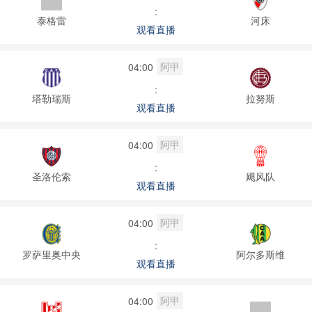
:
泰格雷
河床
观看直播
阿甲
04:00
:
塔勒瑞斯
拉努斯
观看直播
阿甲
04:00
:
圣洛伦索
飓风队
观看直播
阿甲
04:00
:
罗萨里奥中央
阿尔多斯维
观看直播
阿甲
04:00