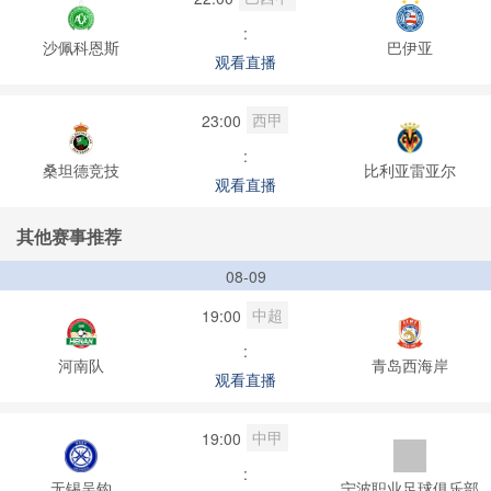
:
沙佩科恩斯
巴伊亚
观看直播
西甲
23:00
:
桑坦德竞技
比利亚雷亚尔
观看直播
其他赛事推荐
08-09
中超
19:00
:
河南队
青岛西海岸
观看直播
中甲
19:00
:
无锡吴钩
宁波职业足球俱乐部