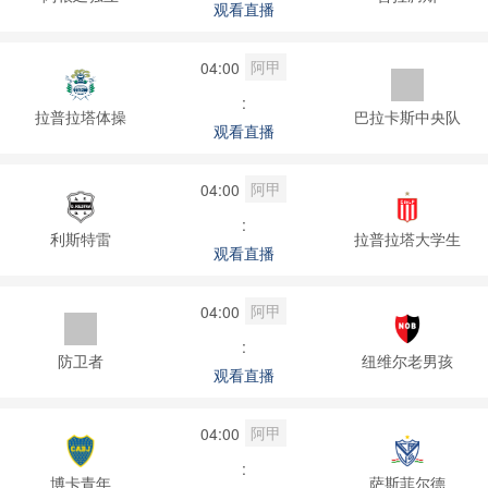
观看直播
阿甲
04:00
:
拉普拉塔体操
巴拉卡斯中央队
观看直播
阿甲
04:00
:
利斯特雷
拉普拉塔大学生
观看直播
阿甲
04:00
:
防卫者
纽维尔老男孩
观看直播
阿甲
04:00
:
博卡青年
萨斯菲尔德