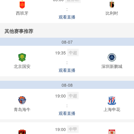
:
西班牙
比利时
观看直播
其他赛事推荐
08-07
中超
19:35
:
北京国安
深圳新鹏城
观看直播
08-08
中超
19:00
:
青岛海牛
上海申花
观看直播
中甲
19:00