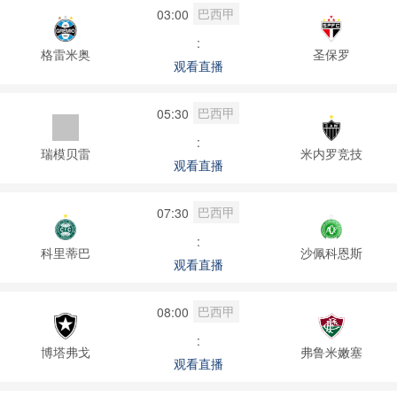
巴西甲
03:00
:
格雷米奥
圣保罗
观看直播
巴西甲
05:30
:
瑞模贝雷
米内罗竞技
观看直播
巴西甲
07:30
:
科里蒂巴
沙佩科恩斯
观看直播
巴西甲
08:00
:
博塔弗戈
弗鲁米嫩塞
观看直播