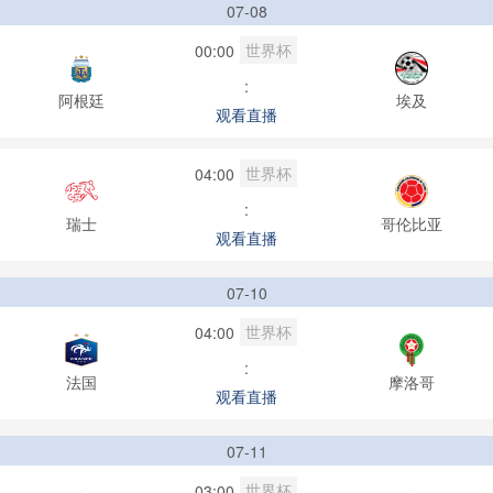
07-08
世界杯
00:00
:
阿根廷
埃及
观看直播
世界杯
04:00
:
瑞士
哥伦比亚
观看直播
07-10
世界杯
04:00
:
法国
摩洛哥
观看直播
07-11
世界杯
03:00