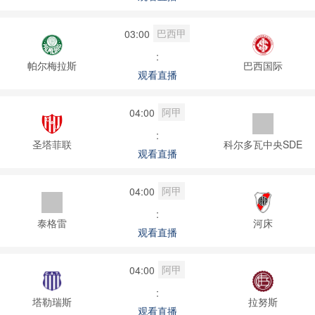
巴西甲
03:00
:
帕尔梅拉斯
巴西国际
观看直播
阿甲
04:00
:
圣塔菲联
科尔多瓦中央SDE
观看直播
阿甲
04:00
:
泰格雷
河床
观看直播
阿甲
04:00
:
塔勒瑞斯
拉努斯
观看直播