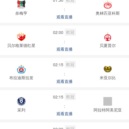
:
奈梅亨
奥林匹亚科斯
观看直播
欧冠
02:00
:
贝尔格莱德红星
贝夏普尔
观看直播
欧冠
02:15
:
布拉迪斯拉发
米亚尔比
观看直播
欧冠
02:15
:
采列
阿拉特阿美尼亚
观看直播
欧冠
02:30