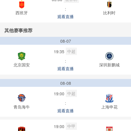
:
西班牙
比利时
观看直播
其他赛事推荐
08-07
中超
19:35
:
北京国安
深圳新鹏城
观看直播
08-08
中超
19:00
:
青岛海牛
上海申花
观看直播
中甲
19:00