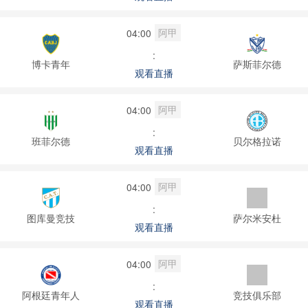
阿甲
04:00
:
博卡青年
萨斯菲尔德
观看直播
阿甲
04:00
:
班菲尔德
贝尔格拉诺
观看直播
阿甲
04:00
:
图库曼竞技
萨尔米安杜
观看直播
阿甲
04:00
:
阿根廷青年人
竞技俱乐部
观看直播