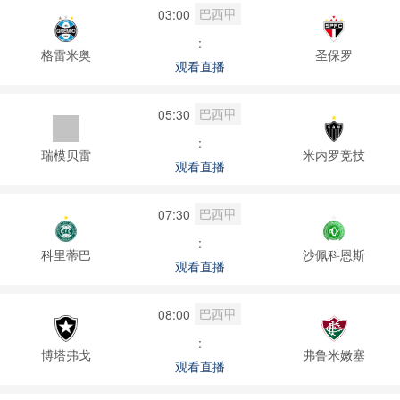
巴西甲
03:00
:
格雷米奥
圣保罗
观看直播
巴西甲
05:30
:
瑞模贝雷
米内罗竞技
观看直播
巴西甲
07:30
:
科里蒂巴
沙佩科恩斯
观看直播
巴西甲
08:00
:
博塔弗戈
弗鲁米嫩塞
观看直播