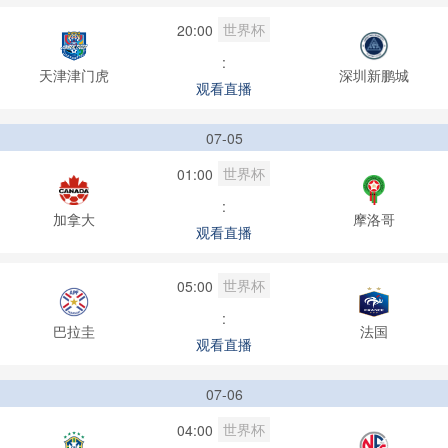
世界杯
20:00
:
天津津门虎
深圳新鹏城
观看直播
07-05
世界杯
01:00
:
加拿大
摩洛哥
观看直播
世界杯
05:00
:
巴拉圭
法国
观看直播
07-06
世界杯
04:00