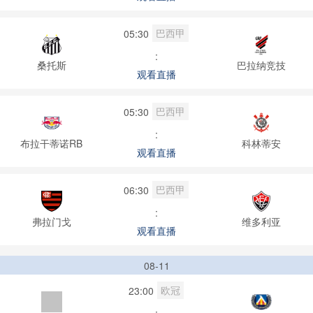
巴西甲
05:30
:
桑托斯
巴拉纳竞技
观看直播
巴西甲
05:30
:
布拉干蒂诺RB
科林蒂安
观看直播
巴西甲
06:30
:
弗拉门戈
维多利亚
观看直播
08-11
欧冠
23:00