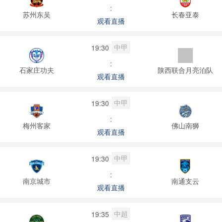
:
苏州东吴
长春亚泰
观看直播
中甲
19:30
:
石家庄功夫
陕西联合月亮泊队
观看直播
中甲
19:30
:
梅州客家
佛山南狮
观看直播
中甲
19:30
:
南京城市
南通支云
观看直播
中超
19:35