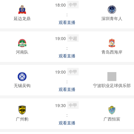
中甲
18:00
:
延边龙鼎
深圳青年人
观看直播
中超
19:00
:
河南队
青岛西海岸
观看直播
中甲
19:00
:
无锡吴钩
宁波职业足球俱乐部
观看直播
中甲
19:30
:
广州豹
广西恒宸
观看直播