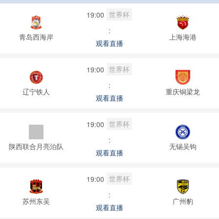
世界杯
19:00
:
青岛西海岸
上海海港
观看直播
世界杯
19:00
:
辽宁铁人
重庆铜梁龙
观看直播
世界杯
19:00
:
陕西联合月亮泊队
无锡吴钩
观看直播
世界杯
19:00
:
苏州东吴
广州豹
观看直播