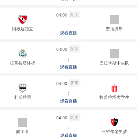
阿甲
04:00
:
阿根廷独立
普拉腾斯
观看直播
阿甲
04:00
:
拉普拉塔体操
巴拉卡斯中央队
观看直播
阿甲
04:00
:
利斯特雷
拉普拉塔大学生
观看直播
阿甲
04:00
:
防卫者
纽维尔老男孩
观看直播