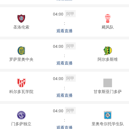
阿甲
04:00
:
圣洛伦索
飓风队
观看直播
阿甲
04:00
:
罗萨里奥中央
阿尔多斯维
观看直播
阿甲
04:00
:
科尔多瓦学院
甘拿斯亚门多萨
观看直播
阿甲
04:00
:
门多萨独立
里奥夸尔托学生队
观看直播