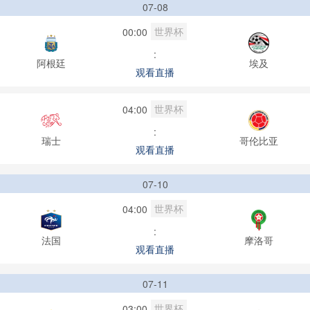
07-08
世界杯
00:00
:
阿根廷
埃及
观看直播
世界杯
04:00
:
瑞士
哥伦比亚
观看直播
07-10
世界杯
04:00
:
法国
摩洛哥
观看直播
07-11
世界杯
03:00