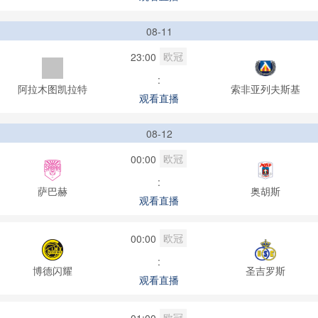
08-11
欧冠
23:00
:
阿拉木图凯拉特
索非亚列夫斯基
观看直播
08-12
欧冠
00:00
:
萨巴赫
奥胡斯
观看直播
欧冠
00:00
:
博德闪耀
圣吉罗斯
观看直播
欧冠
01:00