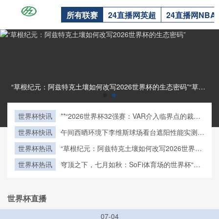
所有联赛
24直播网英超
24直播网NBA
“草根纪元：阿兹特克土壤如何改写2026世界杯的生态密码”“草根纪元：阿兹特克土壤如何改写2026世界杯的生态密码”
世界杯快讯
**“2026世界杯32强赛：VAR介入临界点的裁判
决策博弈与制度优化路径”**
世界杯快讯
午间西晒环境下李维斯球场看台遮阳性能实测与
观赛热舒适影响分析
世界杯热讯
“草根纪元：阿兹特克土壤如何改写2026世界杯
的生态密码”
世界杯热讯
穹顶之下，七月如秋：SoFi体育场的世界杯“恒
温”方案
世界杯直播
07-04