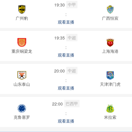
中甲
19:30
:
广州豹
广西恒宸
观看直播
中超
19:35
:
重庆铜梁龙
上海海港
观看直播
中超
20:00
:
山东泰山
天津津门虎
观看直播
巴西甲
22:00
:
克鲁塞罗
米拉索
观看直播