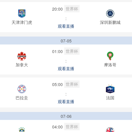
世界杯
20:00
:
天津津门虎
深圳新鹏城
观看直播
07-05
世界杯
01:00
:
加拿大
摩洛哥
观看直播
世界杯
05:00
:
巴拉圭
法国
观看直播
07-06
世界杯
04:00