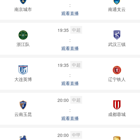
:
南京城市
南通支云
观看直播
中超
19:35
:
浙江队
武汉三镇
观看直播
中超
19:35
:
大连英博
辽宁铁人
观看直播
中超
20:00
:
云南玉昆
成都蓉城
观看直播
中甲
20:00