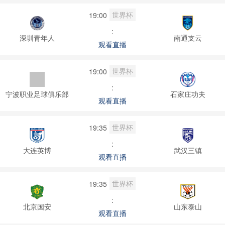
世界杯
19:00
:
深圳青年人
南通支云
观看直播
世界杯
19:00
:
宁波职业足球俱乐部
石家庄功夫
观看直播
世界杯
19:35
:
大连英博
武汉三镇
观看直播
世界杯
19:35
:
北京国安
山东泰山
观看直播