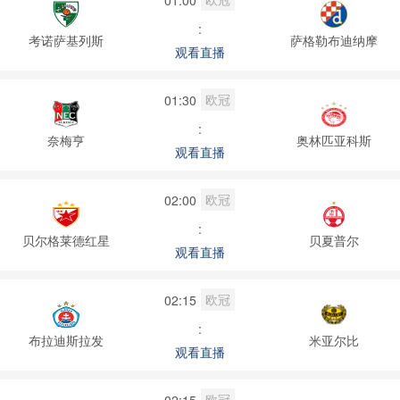
:
考诺萨基列斯
萨格勒布迪纳摩
观看直播
欧冠
01:30
:
奈梅亨
奥林匹亚科斯
观看直播
欧冠
02:00
:
贝尔格莱德红星
贝夏普尔
观看直播
欧冠
02:15
:
布拉迪斯拉发
米亚尔比
观看直播
欧冠
02:15