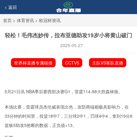
< 返回
首页
>
体育资讯
>
欧冠杯资讯
轻松！毛伟杰妙传，拉布亚德助攻19岁小将黄山破门
2025-05-27
世界杯直播专属链接
CCTV5
主队VS客队直播
5月21日讯 NBA季后赛西部决赛G1，雷霆114-88大胜森林狼。
本场比赛，雷霆球员杰伦威表现出色，攻防两端都极具影响力，在
33分钟的时间里，投篮18中7，三分球2中1，罚球4中4，拿到19分8
篮板5助攻5抢断的数据，正负值+13。