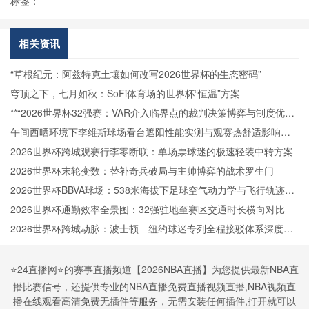
标签：
相关资讯
“草根纪元：阿兹特克土壤如何改写2026世界杯的生态密码”
穹顶之下，七月如秋：SoFi体育场的世界杯“恒温”方案
**“2026世界杯32强赛：VAR介入临界点的裁判决策博弈与制度优化
路径”**
午间西晒环境下李维斯球场看台遮阳性能实测与观赛热舒适影响分
析
2026世界杯跨城观赛行李零断联：单场票球迷的极速轻装中转方案
2026世界杯末轮变数：替补奇兵破局与主帅博弈的战术罗生门
2026世界杯BBVA球场：538米海拔下足球空气动力学与飞行轨迹的
微扰动解析
2026世界杯通勤效率全景图：32强驻地至赛区交通时长横向对比
2026世界杯跨城动脉：波士顿—纽约球迷专列全程接驳体系深度拆
解
⭐️24直播网⭐️的赛事直播频道【2026NBA直播】为您提供最新NBA直
播比赛信号，还提供专业的NBA直播免费直播视频直播,NBA视频直
播在线观看高清免费无插件等服务，无需安装任何插件,打开就可以