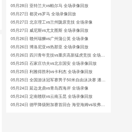
05月28日 亚特兰大vs帕尔马 全场录像回放
05月27日 都灵vs罗马 全场录像回放
05月27日 北京理工vs兰州陇原竞技 全场录像
05月27日 威尼斯vs尤文图斯 全场录像回放
05月26日 赣州瑞狮vs广州蒲公英 全场录像
05月26日 博洛尼亚vs热那亚 全场录像回放
05月26日 四川青年竞技vs重庆高新猛虎竞技 全场录
像
05月25日 石家庄功夫vs北京国安 全场录像回放
05月25日 利雅得胜利vs卡利杰 全场录像回放
05月25日 全国游泳冠军赛男子50米自由泳决赛 潘展
乐 全场录像回放
05月24日 延边龙鼎vs青岛西海岸 全场录像
05月24日 定南赣联vs云南玉昆 全场录像回放
05月24日 德甲降级附加赛首回合 海登海姆vs埃弗斯
堡 全场录像
05月23日 广西恒宸vs梅州客家 全场录像回放
05月23日 利雅得胜利vs卡利杰 全场录像
05月23日 利雅得胜利vs卡利杰 全场录像回放