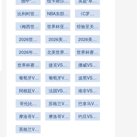
德甲“黑
大风浪
纽卡斯尔联
英超“草根
马”的逐梦
的比赛之路
军”的逆袭
比利时世界
狂飙
NBA东部季
《C罗第6
逐光之旅
杯最终成绩
后赛
次征战世界
《梅西世界
预测
世界杯亚洲
经验至关重
杯！41
杯终极一
球队老将稳
岁“总裁”能
要
2026世界
舞！39
2026美加
定
否刷新多项
2026美加
杯球员挑射
岁“球王”能
墨世界杯场
墨世界杯场
历史纪
否以冠军完
破门会否展
2026年世
北美世界杯
馆VAR设备
馆球网更换
世界杯赛后
录？》
美谢幕？》
界杯32强
现细腻？
VAR画线技
调试完成
世界杯专用
球迷放生雕
淘汰赛对阵
世界杯赛后
术与球场广
捷克VS墨
挪威VS塞
抓羊
款
表如何由小
球迷放生鹰
播同步的延
西哥捷克
内加尔挪威
组第三分布
葡萄牙VS
抓兔
VS墨西哥
葡萄牙VS
迟测试
VS塞内加
波黑VS卡
乌兹别克斯
决定
乌兹别克斯
直播
塔尔直播波
尔直播
坦直播葡萄
阿根廷VS
法国VS伊
坦葡萄牙
黑VS卡塔
南非VS韩
奥地利阿根
牙VS乌兹
拉克直播法
VS乌兹别
尔在线直播
国直播南非
别克斯坦在
廷VS奥地
哥伦比亚
克斯坦直播
国VS伊拉
苏格兰VS
VS韩国在
巴拿马VS
VS刚果直
线直播
利直播
克在线直播
巴西直播苏
克罗地亚直
线直播
播哥伦比亚
摩洛哥VS
格兰VS巴
摩洛哥VS
约旦VS阿
播巴拿马
海地直播摩
VS刚果在
西在线直播
海地摩洛哥
尔及利亚约
VS克罗地
洛哥VS海
英格兰VS
线直播
VS海地直
亚在线直播
旦VS阿尔
地在线直播
加纳直播英
播
及利亚直播