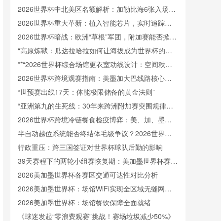
接驳体系深度拆解
2026世界杯中北美区名额解析：加勒比海6张入场券
将如何分配
2026世界杯重大革新：植入智能芯片，实时追踪射
门速度
2026世界杯暗战：欧洲“草根”军团，附加赛能否掀起
腥风血雨？
“高原炼狱：瓜达拉哈拉如何让海拔成为世界杯的隐
形裁判”
**“2026世界杯综合场馆更衣室动线设计：空间秩序
重塑与运行效能提升策略”**
2026世界杯跨境观赛指南：美墨加大巴线路核心要
点解析
“世预赛出线17天：体能极限储备的黄金法则”
“亚洲第九的生死线：30年来跨洲附加赛突围规律与
北美世界杯前景”
2026世界杯跨境冷链餐食检疫博弈：美、加、墨三
国标准体系角力
半自动越位系统能否终结体毛级争议？2026世界杯
技术前瞻
行政重压：跨三国签证对世界杯球队后勤的影响
39天赛程下的两轮小组赛恢复期：美加墨世界杯赛程
节奏的深度剖析
2026美加墨世界杯各赛区交通可达性对比分析
2026美加墨世界杯：场馆WiFi实现全区域无缝网络
覆盖
2026美加墨世界杯：场馆餐饮保障全面就绪
《球迷发起“零浪费观赛”挑战！赛场垃圾减少50%》