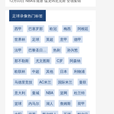
12月03日 NBA常规赛 猛龙vs尼克斯 全场集锦
足球录像热门标签
西甲
巴塞罗那
欧冠
梅西
阿根廷
世界杯
足球
英超
意甲
德甲
法甲
巴黎圣日耳
热刺
孙兴慜
曼
那不勒斯
尤文图斯
C罗
阿森纳
欧联杯
中超
其他
日本
利物浦
马德里竞技
AC米兰
国际米兰
曼联
意大利
曼城
NBA
篮网
杜兰特
篮球
内马尔
湖人
詹姆斯
荷甲