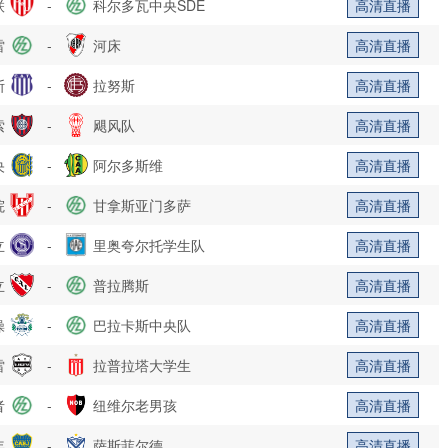
联
-
科尔多瓦中央SDE
高清直播
雷
-
河床
高清直播
斯
-
拉努斯
高清直播
索
-
飓风队
高清直播
央
-
阿尔多斯维
高清直播
院
-
甘拿斯亚门多萨
高清直播
立
-
里奥夸尔托学生队
高清直播
立
-
普拉腾斯
高清直播
操
-
巴拉卡斯中央队
高清直播
雷
-
拉普拉塔大学生
高清直播
者
-
纽维尔老男孩
高清直播
年
-
萨斯菲尔德
高清直播