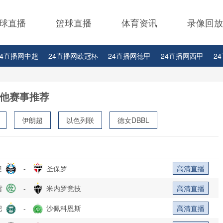
球直播
篮球直播
体育资讯
录像回放
24直播网中超
24直播网欧冠杯
24直播网德甲
24直播网西甲
2
24直播网中甲
24直播网日职联
24直播网韩K联
他赛事推荐
伊朗超
以色列联
德女DBBL
奥
-
圣保罗
高清直播
雷
-
米内罗竞技
高清直播
巴
-
沙佩科恩斯
高清直播