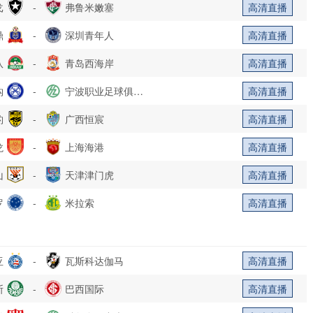
戈
-
弗鲁米嫩塞
高清直播
鼎
-
深圳青年人
高清直播
队
-
青岛西海岸
高清直播
钩
-
宁波职业足球俱乐
高清直播
豹
-
部
广西恒宸
高清直播
龙
-
上海海港
高清直播
山
-
天津津门虎
高清直播
罗
-
米拉索
高清直播
亚
-
瓦斯科达伽马
高清直播
斯
-
巴西国际
高清直播