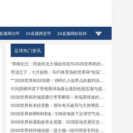
4直播网法甲
24直播网意甲
24直播网欧联杯
足球热门资讯
“草根纪元：阿兹特克土壤如何改写2026世界杯的生
态密码”
穹顶之下，七月如秋：SoFi体育场的世界杯“恒温”方
案
**“2026世界杯32强赛：VAR介入临界点的裁判决策
博弈与制度优化路径”**
午间西晒环境下李维斯球场看台遮阳性能实测与观赛
热舒适影响分析
2026世界杯跨城观赛行李零断联：单场票球迷的极
速轻装中转方案
2026世界杯末轮变数：替补奇兵破局与主帅博弈的
战术罗生门
2026世界杯BBVA球场：538米海拔下足球空气动力
学与飞行轨迹的微扰动解析
2026世界杯通勤效率全景图：32强驻地至赛区交通
时长横向对比
2026世界杯跨城动脉：波士顿—纽约球迷专列全程