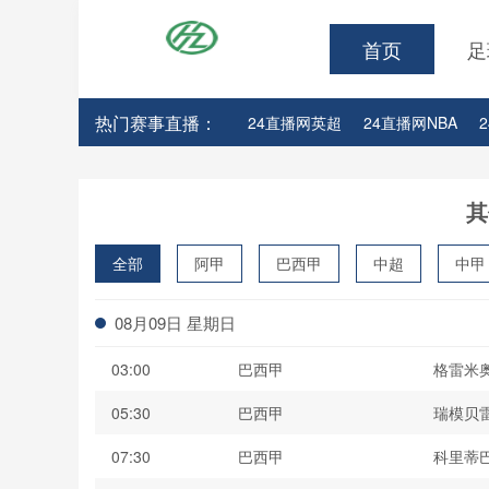
首页
足
热门赛事直播：
24直播网英超
24直播网NBA
24直播网亚洲杯
24直播网世亚预
其
全部
阿甲
巴西甲
中超
中甲
波黑联
08月09日 星期日
03:00
巴西甲
格雷米
05:30
巴西甲
瑞模贝
07:30
巴西甲
科里蒂