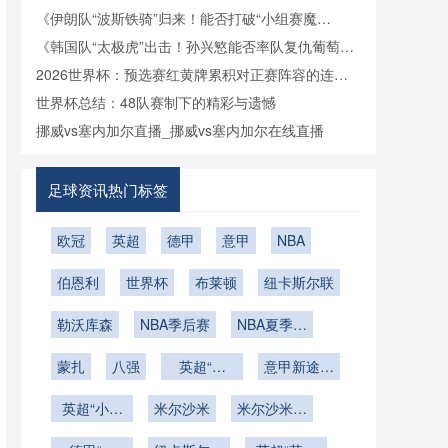
《伊朗队“波斯铁骑”归来！能否打破“小组赛魔
咒”？》
《韩国队“太极虎”出击！孙兴慜能否率队复仇葡萄
牙？》
2026世界杯：预选赛红黄牌累积对正赛阵容的连锁
影响深度解析
世界杯总结：48队赛制下的精彩与遗憾
挪威vs塞内加尔直播_挪威vs塞内加尔在线直播
足球资讯热门标签
欧冠
英超
德甲
意甲
NBA
伯恩利
世界杯
布莱顿
纽卡斯尔联
勒沃库森
NBA季后赛
NBA夏季联
赛
蒙扎
八强
英超“海
意甲新途上
鸥”的逆风
的无畏闯将
英超“小海
米尔沙米
翱翔曲
米尔沙米的
鸥”掀起的
比赛之路