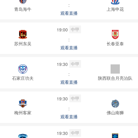
:
青岛海牛
上海申花
观看直播
中甲
19:00
:
苏州东吴
长春亚泰
观看直播
中甲
19:30
:
石家庄功夫
陕西联合月亮泊队
观看直播
中甲
19:30
:
梅州客家
佛山南狮
观看直播
中甲
19:30