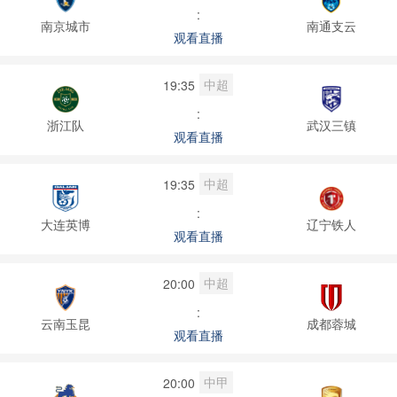
:
南京城市
南通支云
观看直播
中超
19:35
:
浙江队
武汉三镇
观看直播
中超
19:35
:
大连英博
辽宁铁人
观看直播
中超
20:00
:
云南玉昆
成都蓉城
观看直播
中甲
20:00