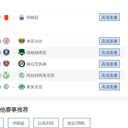
牙
-
阿根廷
高清直播
魔
-
米亚尔比
高清直播
列
-
埃格纳蒂亚
高清直播
茨
-
格拉茨风暴
高清直播
克
-
阿拉特阿美尼亚
高清直播
特
-
奥莫尼亚
高清直播
他赛事推荐
伊朗超
以色列联
德女DBBL