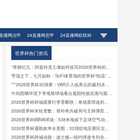
4直播网法甲
24直播网意甲
24直播网欧联杯
世界杯热门资讯
“草根纪元：阿兹特克土壤如何改写2026世界杯的生
态密码”
穹顶之下，七月如秋：SoFi体育场的世界杯“恒温”方
案
**“2026世界杯32强赛：VAR介入临界点的裁判决策
博弈与制度优化路径”**
午间西晒环境下李维斯球场看台遮阳性能实测与观赛
热舒适影响分析
2026世界杯跨城观赛行李零断联：单场票球迷的极
速轻装中转方案
2026世界杯末轮变数：替补奇兵破局与主帅博弈的
战术罗生门
2026世界杯BBVA球场：538米海拔下足球空气动力
学与飞行轨迹的微扰动解析
2026世界杯通勤效率全景图：32强驻地至赛区交通
时长横向对比
2026世界杯跨城动脉：波士顿—纽约球迷专列全程