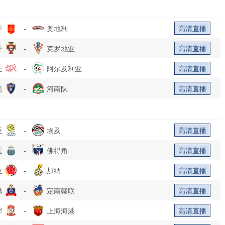
牙
-
奥地利
高清直播
牙
-
克罗地亚
高清直播
士
-
阿尔及利亚
高清直播
昆
-
河南队
高清直播
亚
-
埃及
高清直播
廷
-
佛得角
高清直播
亚
-
加纳
高清直播
鼎
-
定南赣联
高清直播
岸
-
上海海港
高清直播