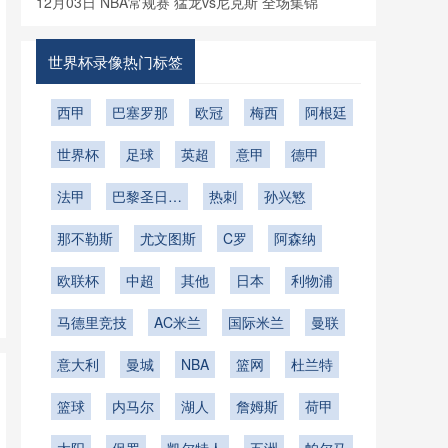
12月03日 NBA常规赛 猛龙vs尼克斯 全场集锦
世界杯录像热门标签
西甲
巴塞罗那
欧冠
梅西
阿根廷
世界杯
足球
英超
意甲
德甲
法甲
巴黎圣日耳
热刺
孙兴慜
曼
那不勒斯
尤文图斯
C罗
阿森纳
欧联杯
中超
其他
日本
利物浦
马德里竞技
AC米兰
国际米兰
曼联
意大利
曼城
NBA
篮网
杜兰特
篮球
内马尔
湖人
詹姆斯
荷甲