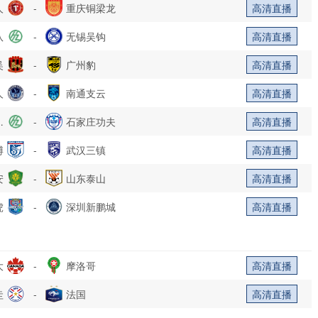
人
-
重庆铜梁龙
高清直播
队
-
无锡吴钩
高清直播
吴
-
广州豹
高清直播
人
-
南通支云
高清直播
乐
-
石家庄功夫
高清直播
博
部
-
武汉三镇
高清直播
安
-
山东泰山
高清直播
虎
-
深圳新鹏城
高清直播
大
-
摩洛哥
高清直播
圭
-
法国
高清直播