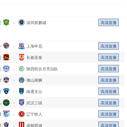
安
-
深圳新鹏城
高清直播
牛
-
上海申花
高清直播
吴
-
长春亚泰
高清直播
夫
-
陕西联合月亮泊队
高清直播
家
-
佛山南狮
高清直播
市
-
南通支云
高清直播
队
-
武汉三镇
高清直播
博
-
辽宁铁人
高清直播
昆
-
成都蓉城
高清直播