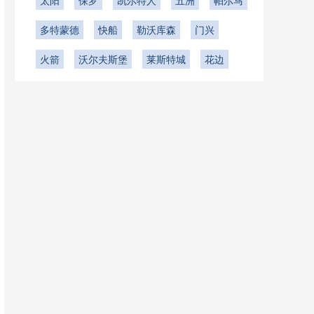
太阳
保罗
凯尔特人
五洲
帕尔马
多特蒙德
快船
勒沃库森
门兴
火箭
沃尔夫斯堡
莱斯特城
花边