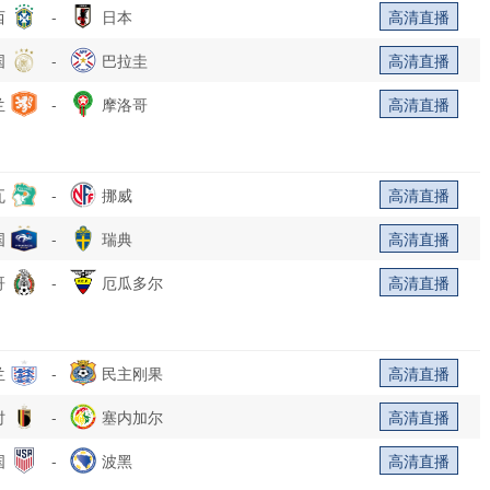
西
-
日本
高清直播
国
-
巴拉圭
高清直播
兰
-
摩洛哥
高清直播
瓦
-
挪威
高清直播
国
-
瑞典
高清直播
哥
-
厄瓜多尔
高清直播
兰
-
民主刚果
高清直播
时
-
塞内加尔
高清直播
国
-
波黑
高清直播