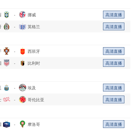
西
-
挪威
高清直播
哥
-
英格兰
高清直播
牙
-
西班牙
高清直播
国
-
比利时
高清直播
廷
-
埃及
高清直播
士
-
哥伦比亚
高清直播
国
-
摩洛哥
高清直播