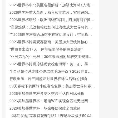
接驳体系深度拆解
2026世界杯中北美区名额解析：加勒比海6张入场券
将如何分配
2026世界杯重大革新：植入智能芯片，实时追踪射
门速度
2026世界杯暗战：欧洲“草根”军团，附加赛能否掀起
腥风血雨？
“高原炼狱：瓜达拉哈拉如何让海拔成为世界杯的隐
形裁判”
**“2026世界杯综合场馆更衣室动线设计：空间秩序
重塑与运行效能提升策略”**
2026世界杯跨境观赛指南：美墨加大巴线路核心要
点解析
“世预赛出线17天：体能极限储备的黄金法则”
“亚洲第九的生死线：30年来跨洲附加赛突围规律与
北美世界杯前景”
2026世界杯跨境冷链餐食检疫博弈：美、加、墨三
国标准体系角力
半自动越位系统能否终结体毛级争议？2026世界杯
技术前瞻
行政重压：跨三国签证对世界杯球队后勤的影响
39天赛程下的两轮小组赛恢复期：美加墨世界杯赛程
节奏的深度剖析
2026美加墨世界杯各赛区交通可达性对比分析
2026美加墨世界杯：场馆WiFi实现全区域无缝网络
覆盖
2026美加墨世界杯：场馆餐饮保障全面就绪
《球迷发起“零浪费观赛”挑战！赛场垃圾减少50%》