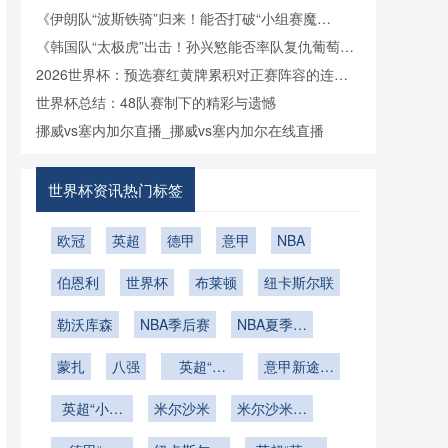
《伊朗队“波斯铁骑”归来！能否打破“小组赛魔
咒”？》
《韩国队“太极虎”出击！孙兴慜能否率队复仇葡萄
牙？》
2026世界杯：预选赛红黄牌累积对正赛阵容的连锁
影响深度解析
世界杯总结：48队赛制下的精彩与遗憾
挪威vs塞内加尔直播_挪威vs塞内加尔在线直播
世界杯资讯热门标签
欧冠
英超
德甲
意甲
NBA
伯恩利
世界杯
布莱顿
纽卡斯尔联
勒沃库森
NBA季后赛
NBA夏季联
赛
蒙扎
八强
英超“海
意甲新途上
鸥”的逆风
的无畏闯将
英超“小海
米尔沙米
翱翔曲
米尔沙米的
鸥”掀起的
比赛之路