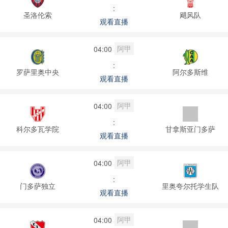
:
圣洛伦索
飓风队
观看直播
阿甲
04:00
:
罗萨里奥中央
阿尔多斯维
观看直播
阿甲
04:00
:
科尔多瓦学院
甘拿斯亚门多萨
观看直播
阿甲
04:00
:
门多萨独立
里奥夸尔托学生队
观看直播
阿甲
04:00