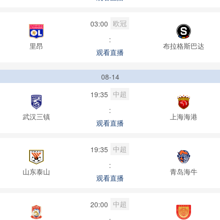
欧冠
03:00
:
里昂
布拉格斯巴达
观看直播
08-14
中超
19:35
:
武汉三镇
上海海港
观看直播
中超
19:35
:
山东泰山
青岛海牛
观看直播
中超
20:00