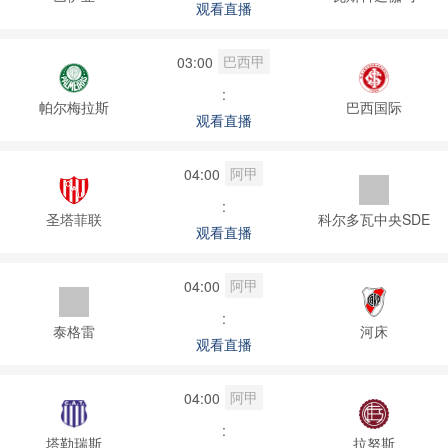
观看直播
巴西甲
03:00
:
帕尔梅拉斯
巴西国际
观看直播
阿甲
04:00
:
圣塔菲联
科尔多瓦中央SDE
观看直播
阿甲
04:00
:
泰格雷
河床
观看直播
阿甲
04:00
:
塔勒瑞斯
拉努斯