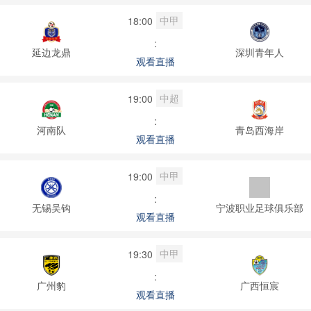
中甲
18:00
:
延边龙鼎
深圳青年人
观看直播
中超
19:00
:
河南队
青岛西海岸
观看直播
中甲
19:00
:
无锡吴钩
宁波职业足球俱乐部
观看直播
中甲
19:30
:
广州豹
广西恒宸
观看直播