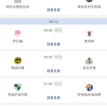
:
阿拉木图凯拉特
索非亚列夫斯基
观看直播
08-12
欧冠
00:00
:
萨巴赫
奥胡斯
观看直播
欧冠
00:00
:
博德闪耀
圣吉罗斯
观看直播
欧冠
01:00
:
考诺萨基列斯
萨格勒布迪纳摩
观看直播