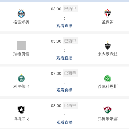
巴西甲
03:00
:
格雷米奥
圣保罗
观看直播
巴西甲
05:30
:
瑞模贝雷
米内罗竞技
观看直播
巴西甲
07:30
:
科里蒂巴
沙佩科恩斯
观看直播
巴西甲
08:00
:
博塔弗戈
弗鲁米嫩塞
观看直播