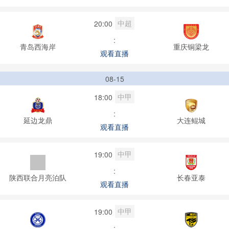
中超
20:00
:
青岛西海岸
重庆铜梁龙
观看直播
08-15
中甲
18:00
:
延边龙鼎
大连鲲城
观看直播
中甲
19:00
:
陕西联合月亮泊队
长春亚泰
观看直播
中甲
19:00
: