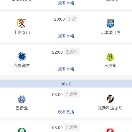
观看直播
中超
20:00
:
山东泰山
天津津门虎
观看直播
巴西甲
22:00
:
克鲁塞罗
米拉索
观看直播
08-10
巴西甲
03:00
:
巴伊亚
瓦斯科达伽马
观看直播
巴西甲
03:00