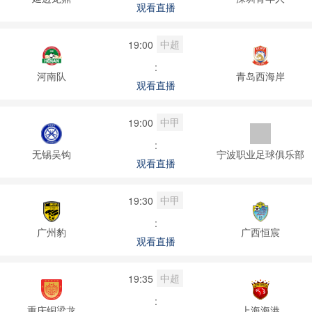
观看直播
中超
19:00
:
河南队
青岛西海岸
观看直播
中甲
19:00
:
无锡吴钩
宁波职业足球俱乐部
观看直播
中甲
19:30
:
广州豹
广西恒宸
观看直播
中超
19:35
:
重庆铜梁龙
上海海港