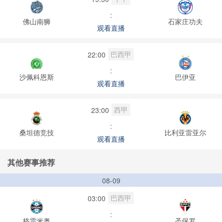
:
佛山南狮
石家庄功夫
观看直播
巴西甲
22:00
:
沙佩科恩斯
巴伊亚
观看直播
西甲
23:00
:
桑坦德竞技
比利亚雷亚尔
观看直播
其他赛事推荐
08-09
巴西甲
03:00
:
格雷米奥
圣保罗