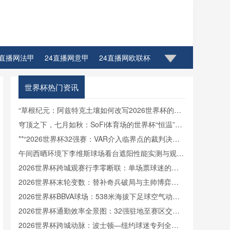
4直播网法甲
24直播网意甲
24直播网欧联杯
世界杯热门资讯
“草根纪元：阿兹特克土壤如何改写2026世界杯的生
态密码”
穹顶之下，七月如秋：SoFi体育场的世界杯“恒温”方
案
**“2026世界杯32强赛：VAR介入临界点的裁判决策
博弈与制度优化路径”**
午间西晒环境下李维斯球场看台遮阳性能实测与观赛
热舒适影响分析
2026世界杯跨城观赛行李零断联：单场票球迷的极
速轻装中转方案
2026世界杯末轮变数：替补奇兵破局与主帅博弈的
战术罗生门
2026世界杯BBVA球场：538米海拔下足球空气动力
学与飞行轨迹的微扰动解析
2026世界杯通勤效率全景图：32强驻地至赛区交通
时长横向对比
2026世界杯跨城动脉：波士顿—纽约球迷专列全程