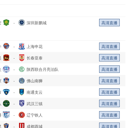
安
-
深圳新鹏城
高清直播
牛
-
上海申花
高清直播
吴
-
长春亚泰
高清直播
夫
-
陕西联合月亮泊队
高清直播
家
-
佛山南狮
高清直播
市
-
南通支云
高清直播
队
-
武汉三镇
高清直播
博
-
辽宁铁人
高清直播
昆
-
成都蓉城
高清直播