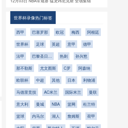
12月03日 NBA常规赛 猛龙vs尼克斯 全场集锦
世界杯录像热门标签
西甲
巴塞罗那
欧冠
梅西
阿根廷
世界杯
足球
英超
意甲
德甲
法甲
巴黎圣日耳
热刺
孙兴慜
曼
那不勒斯
尤文图斯
C罗
阿森纳
欧联杯
中超
其他
日本
利物浦
马德里竞技
AC米兰
国际米兰
曼联
意大利
曼城
NBA
篮网
杜兰特
篮球
内马尔
湖人
詹姆斯
荷甲