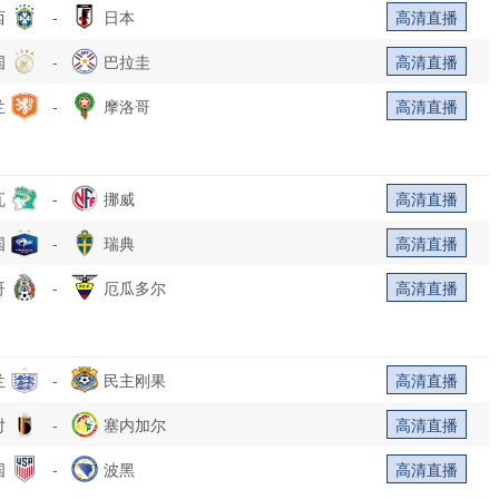
西
-
日本
高清直播
国
-
巴拉圭
高清直播
兰
-
摩洛哥
高清直播
瓦
-
挪威
高清直播
国
-
瑞典
高清直播
哥
-
厄瓜多尔
高清直播
兰
-
民主刚果
高清直播
时
-
塞内加尔
高清直播
国
-
波黑
高清直播