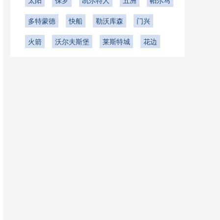
太阳
保罗
凯尔特人
五洲
帕尔马
多特蒙德
快船
勒沃库森
门兴
火箭
沃尔夫斯堡
莱斯特城
花边