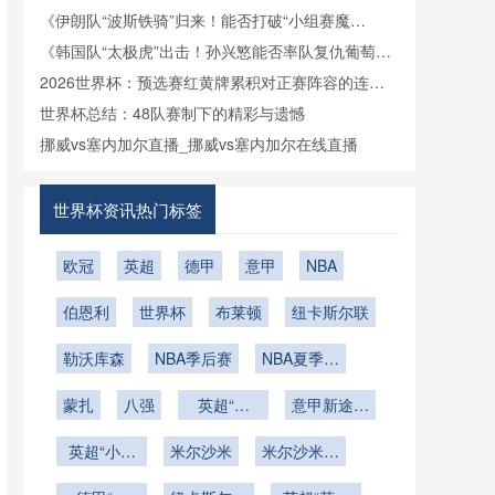
《伊朗队“波斯铁骑”归来！能否打破“小组赛魔
咒”？》
《韩国队“太极虎”出击！孙兴慜能否率队复仇葡萄
牙？》
2026世界杯：预选赛红黄牌累积对正赛阵容的连锁
影响深度解析
世界杯总结：48队赛制下的精彩与遗憾
挪威vs塞内加尔直播_挪威vs塞内加尔在线直播
世界杯资讯热门标签
欧冠
英超
德甲
意甲
NBA
伯恩利
世界杯
布莱顿
纽卡斯尔联
勒沃库森
NBA季后赛
NBA夏季联
赛
蒙扎
八强
英超“海
意甲新途上
鸥”的逆风
的无畏闯将
英超“小海
米尔沙米
翱翔曲
米尔沙米的
鸥”掀起的
比赛之路