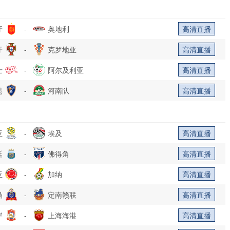
牙
-
奥地利
高清直播
牙
-
克罗地亚
高清直播
士
-
阿尔及利亚
高清直播
昆
-
河南队
高清直播
亚
-
埃及
高清直播
廷
-
佛得角
高清直播
亚
-
加纳
高清直播
鼎
-
定南赣联
高清直播
岸
-
上海海港
高清直播