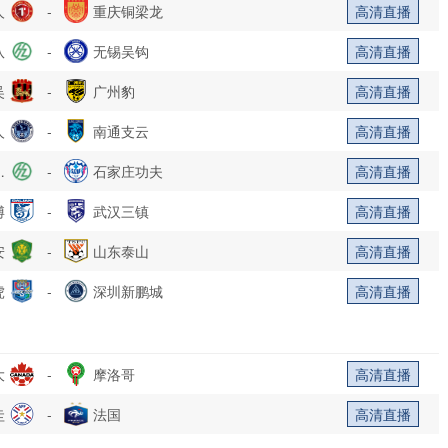
人
-
重庆铜梁龙
高清直播
队
-
无锡吴钩
高清直播
吴
-
广州豹
高清直播
人
-
南通支云
高清直播
乐
-
石家庄功夫
高清直播
博
部
-
武汉三镇
高清直播
安
-
山东泰山
高清直播
虎
-
深圳新鹏城
高清直播
大
-
摩洛哥
高清直播
圭
-
法国
高清直播