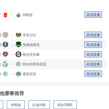
牙
-
阿根廷
高清直播
魔
-
米亚尔比
高清直播
列
-
埃格纳蒂亚
高清直播
茨
-
格拉茨风暴
高清直播
克
-
阿拉特阿美尼亚
高清直播
特
-
奥莫尼亚
高清直播
他赛事推荐
伊朗超
以色列联
德女DBBL