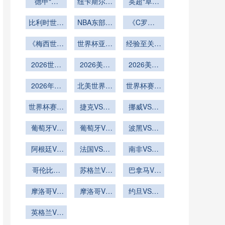
德甲“黑
大风浪
纽卡斯尔联
英超“草根
马”的逐梦
的比赛之路
军”的逆袭
比利时世界
狂飙
NBA东部季
《C罗第6
逐光之旅
杯最终成绩
后赛
次征战世界
《梅西世界
预测
世界杯亚洲
经验至关重
杯！41
杯终极一
球队老将稳
岁“总裁”能
要
2026世界
舞！39
2026美加
定
否刷新多项
2026美加
杯球员挑射
岁“球王”能
墨世界杯场
墨世界杯场
历史纪
否以冠军完
破门会否展
2026年世
北美世界杯
馆VAR设备
馆球网更换
世界杯赛后
录？》
美谢幕？》
界杯32强
现细腻？
VAR画线技
调试完成
世界杯专用
球迷放生雕
淘汰赛对阵
世界杯赛后
术与球场广
捷克VS墨
挪威VS塞
抓羊
款
表如何由小
球迷放生鹰
播同步的延
西哥捷克
内加尔挪威
组第三分布
葡萄牙VS
抓兔
VS墨西哥
葡萄牙VS
迟测试
VS塞内加
波黑VS卡
乌兹别克斯
决定
乌兹别克斯
直播
塔尔直播波
尔直播
坦直播葡萄
阿根廷VS
法国VS伊
坦葡萄牙
黑VS卡塔
南非VS韩
奥地利阿根
牙VS乌兹
拉克直播法
VS乌兹别
尔在线直播
国直播南非
别克斯坦在
廷VS奥地
哥伦比亚
克斯坦直播
国VS伊拉
苏格兰VS
VS韩国在
巴拿马VS
VS刚果直
线直播
利直播
克在线直播
巴西直播苏
克罗地亚直
线直播
播哥伦比亚
摩洛哥VS
格兰VS巴
摩洛哥VS
约旦VS阿
播巴拿马
海地直播摩
VS刚果在
西在线直播
海地摩洛哥
尔及利亚约
VS克罗地
洛哥VS海
英格兰VS
线直播
VS海地直
亚在线直播
旦VS阿尔
地在线直播
加纳直播英
播
及利亚直播