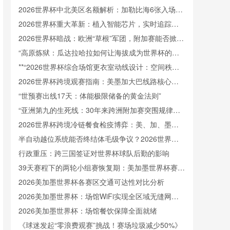
接驳体系深度拆解
2026世界杯中北美区名额解析：加勒比海6张入场券
将如何分配
2026世界杯重大革新：植入智能芯片，实时追踪射
门速度
2026世界杯暗战：欧洲“草根”军团，附加赛能否掀起
腥风血雨？
“高原炼狱：瓜达拉哈拉如何让海拔成为世界杯的隐
形裁判”
**“2026世界杯综合场馆更衣室动线设计：空间秩序
重塑与运行效能提升策略”**
2026世界杯跨境观赛指南：美墨加大巴线路核心要
点解析
“世预赛出线17天：体能极限储备的黄金法则”
“亚洲第九的生死线：30年来跨洲附加赛突围规律与
北美世界杯前景”
2026世界杯跨境冷链餐食检疫博弈：美、加、墨三
国标准体系角力
半自动越位系统能否终结体毛级争议？2026世界杯
技术前瞻
行政重压：跨三国签证对世界杯球队后勤的影响
39天赛程下的两轮小组赛恢复期：美加墨世界杯赛程
节奏的深度剖析
2026美加墨世界杯各赛区交通可达性对比分析
2026美加墨世界杯：场馆WiFi实现全区域无缝网络
覆盖
2026美加墨世界杯：场馆餐饮保障全面就绪
《球迷发起“零浪费观赛”挑战！赛场垃圾减少50%》