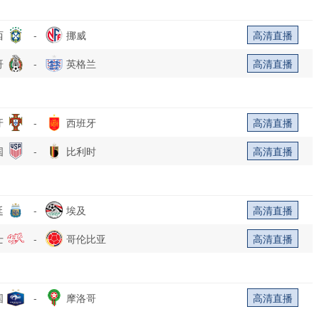
西
-
挪威
高清直播
哥
-
英格兰
高清直播
牙
-
西班牙
高清直播
国
-
比利时
高清直播
廷
-
埃及
高清直播
士
-
哥伦比亚
高清直播
国
-
摩洛哥
高清直播