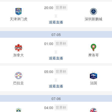
世界杯
20:00
:
天津津门虎
深圳新鹏城
观看直播
07-05
世界杯
01:00
:
加拿大
摩洛哥
观看直播
世界杯
05:00
:
巴拉圭
法国
观看直播
07-06
世界杯
04:00