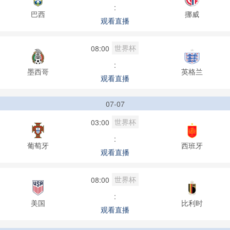
:
巴西
挪威
观看直播
世界杯
08:00
:
墨西哥
英格兰
观看直播
07-07
世界杯
03:00
:
葡萄牙
西班牙
观看直播
世界杯
08:00
:
美国
比利时
观看直播