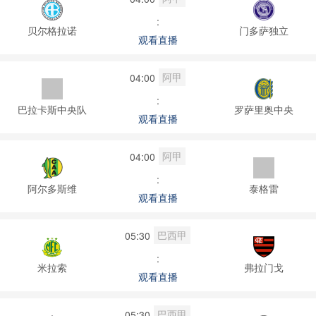
:
贝尔格拉诺
门多萨独立
观看直播
阿甲
04:00
:
巴拉卡斯中央队
罗萨里奥中央
观看直播
阿甲
04:00
:
阿尔多斯维
泰格雷
观看直播
巴西甲
05:30
:
米拉索
弗拉门戈
观看直播
巴西甲
05:30