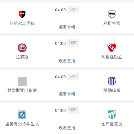
阿甲
04:00
:
纽维尔老男孩
利斯特雷
观看直播
阿甲
04:00
:
拉努斯
阿根廷独立
观看直播
阿甲
04:00
:
甘拿斯亚门多萨
塔勒瑞斯
观看直播
阿甲
04:00
:
里奥夸尔托学生队
图库曼竞技
观看直播