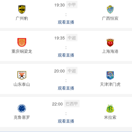
中甲
19:30
:
广州豹
广西恒宸
观看直播
中超
19:35
:
重庆铜梁龙
上海海港
观看直播
中超
20:00
:
山东泰山
天津津门虎
观看直播
巴西甲
22:00
:
克鲁塞罗
米拉索
观看直播