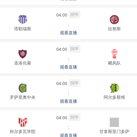
阿甲
04:00
:
塔勒瑞斯
拉努斯
观看直播
阿甲
04:00
:
圣洛伦索
飓风队
观看直播
阿甲
04:00
:
罗萨里奥中央
阿尔多斯维
观看直播
阿甲
04:00
:
科尔多瓦学院
甘拿斯亚门多萨
观看直播