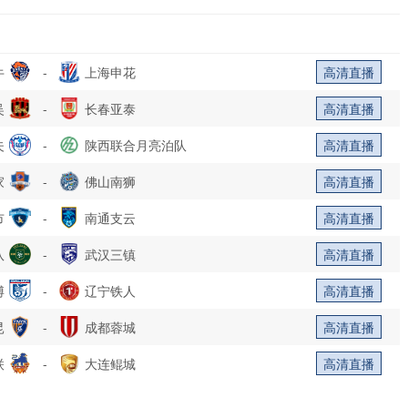
牛
-
上海申花
高清直播
吴
-
长春亚泰
高清直播
夫
-
陕西联合月亮泊队
高清直播
家
-
佛山南狮
高清直播
市
-
南通支云
高清直播
队
-
武汉三镇
高清直播
博
-
辽宁铁人
高清直播
昆
-
成都蓉城
高清直播
联
-
大连鲲城
高清直播