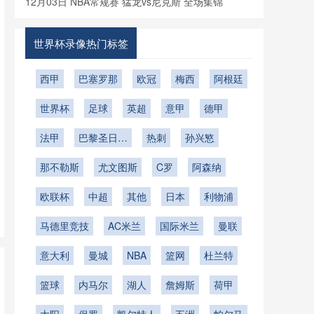
12月03日 NBA常规赛 猛龙vs尼克斯 全场集锦
世界杯录像热门标签
西甲
巴塞罗那
欧冠
梅西
阿根廷
世界杯
足球
英超
意甲
德甲
法甲
巴黎圣日耳
热刺
孙兴慜
曼
那不勒斯
尤文图斯
C罗
阿森纳
欧联杯
中超
其他
日本
利物浦
马德里竞技
AC米兰
国际米兰
曼联
意大利
曼城
NBA
篮网
杜兰特
篮球
内马尔
湖人
詹姆斯
荷甲