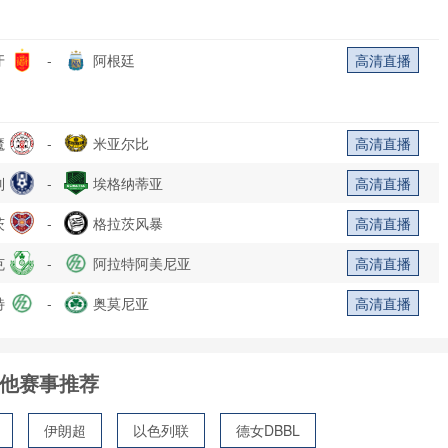
牙
-
阿根廷
高清直播
魔
-
米亚尔比
高清直播
列
-
埃格纳蒂亚
高清直播
茨
-
格拉茨风暴
高清直播
克
-
阿拉特阿美尼亚
高清直播
特
-
奥莫尼亚
高清直播
他赛事推荐
伊朗超
以色列联
德女DBBL