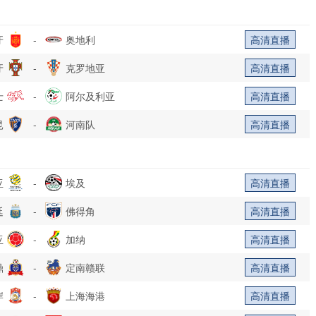
牙
-
奥地利
高清直播
牙
-
克罗地亚
高清直播
士
-
阿尔及利亚
高清直播
昆
-
河南队
高清直播
亚
-
埃及
高清直播
廷
-
佛得角
高清直播
亚
-
加纳
高清直播
鼎
-
定南赣联
高清直播
岸
-
上海海港
高清直播