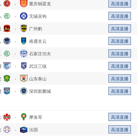
人
-
重庆铜梁龙
高清直播
队
-
无锡吴钩
高清直播
吴
-
广州豹
高清直播
人
-
南通支云
高清直播
乐
-
石家庄功夫
高清直播
博
部
-
武汉三镇
高清直播
安
-
山东泰山
高清直播
虎
-
深圳新鹏城
高清直播
大
-
摩洛哥
高清直播
圭
-
法国
高清直播