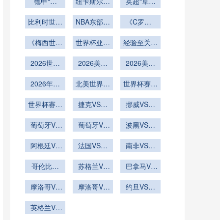
德甲“黑
大风浪
纽卡斯尔联
英超“草根
马”的逐梦
的比赛之路
军”的逆袭
比利时世界
狂飙
NBA东部季
《C罗第6
逐光之旅
杯最终成绩
后赛
次征战世界
《梅西世界
预测
世界杯亚洲
经验至关重
杯！41
杯终极一
球队老将稳
岁“总裁”能
要
2026世界
舞！39
2026美加
定
否刷新多项
2026美加
杯球员挑射
岁“球王”能
墨世界杯场
墨世界杯场
历史纪
否以冠军完
破门会否展
2026年世
北美世界杯
馆VAR设备
馆球网更换
世界杯赛后
录？》
美谢幕？》
界杯32强
现细腻？
VAR画线技
调试完成
世界杯专用
球迷放生雕
淘汰赛对阵
世界杯赛后
术与球场广
捷克VS墨
挪威VS塞
抓羊
款
表如何由小
球迷放生鹰
播同步的延
西哥捷克
内加尔挪威
组第三分布
葡萄牙VS
抓兔
VS墨西哥
葡萄牙VS
迟测试
VS塞内加
波黑VS卡
乌兹别克斯
决定
乌兹别克斯
直播
塔尔直播波
尔直播
坦直播葡萄
阿根廷VS
法国VS伊
坦葡萄牙
黑VS卡塔
南非VS韩
奥地利阿根
牙VS乌兹
拉克直播法
VS乌兹别
尔在线直播
国直播南非
别克斯坦在
廷VS奥地
哥伦比亚
克斯坦直播
国VS伊拉
苏格兰VS
VS韩国在
巴拿马VS
VS刚果直
线直播
利直播
克在线直播
巴西直播苏
克罗地亚直
线直播
播哥伦比亚
摩洛哥VS
格兰VS巴
摩洛哥VS
约旦VS阿
播巴拿马
海地直播摩
VS刚果在
西在线直播
海地摩洛哥
尔及利亚约
VS克罗地
洛哥VS海
英格兰VS
线直播
VS海地直
亚在线直播
旦VS阿尔
地在线直播
加纳直播英
播
及利亚直播