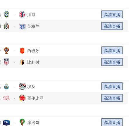
西
-
挪威
高清直播
哥
-
英格兰
高清直播
牙
-
西班牙
高清直播
国
-
比利时
高清直播
廷
-
埃及
高清直播
士
-
哥伦比亚
高清直播
国
-
摩洛哥
高清直播