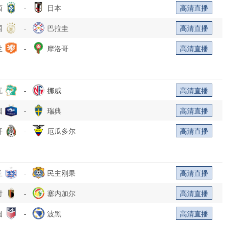
西
-
日本
高清直播
国
-
巴拉圭
高清直播
兰
-
摩洛哥
高清直播
瓦
-
挪威
高清直播
国
-
瑞典
高清直播
哥
-
厄瓜多尔
高清直播
兰
-
民主刚果
高清直播
时
-
塞内加尔
高清直播
国
-
波黑
高清直播