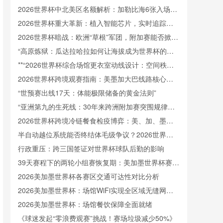
接驳体系深度拆解
2026世界杯中北美区名额解析：加勒比海6张入场券
将如何分配
2026世界杯重大革新：植入智能芯片，实时追踪射
门速度
2026世界杯暗战：欧洲“草根”军团，附加赛能否掀起
腥风血雨？
“高原炼狱：瓜达拉哈拉如何让海拔成为世界杯的隐
形裁判”
**“2026世界杯综合场馆更衣室动线设计：空间秩序
重塑与运行效能提升策略”**
2026世界杯跨境观赛指南：美墨加大巴线路核心要
点解析
“世预赛出线17天：体能极限储备的黄金法则”
“亚洲第九的生死线：30年来跨洲附加赛突围规律与
北美世界杯前景”
2026世界杯跨境冷链餐食检疫博弈：美、加、墨三
国标准体系角力
半自动越位系统能否终结体毛级争议？2026世界杯
技术前瞻
行政重压：跨三国签证对世界杯球队后勤的影响
39天赛程下的两轮小组赛恢复期：美加墨世界杯赛程
节奏的深度剖析
2026美加墨世界杯各赛区交通可达性对比分析
2026美加墨世界杯：场馆WiFi实现全区域无缝网络
覆盖
2026美加墨世界杯：场馆餐饮保障全面就绪
《球迷发起“零浪费观赛”挑战！赛场垃圾减少50%》