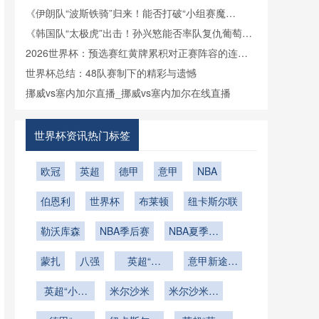
《伊朗队“波斯铁骑”归来！能否打破“小组赛魔
咒”？》
《韩国队“太极虎”出击！孙兴慜能否率队复仇葡萄
牙？》
2026世界杯：预选赛红黄牌累积对正赛阵容的连锁
影响深度解析
世界杯总结：48队赛制下的精彩与遗憾
挪威vs塞内加尔直播_挪威vs塞内加尔在线直播
世界杯资讯热门标签
欧冠
英超
德甲
意甲
NBA
伯恩利
世界杯
布莱顿
纽卡斯尔联
勒沃库森
NBA季后赛
NBA夏季联
赛
蒙扎
八强
英超“海
意甲新途上
鸥”的逆风
的无畏闯将
英超“小海
米尔沙米
翱翔曲
米尔沙米的
鸥”掀起的
比赛之路