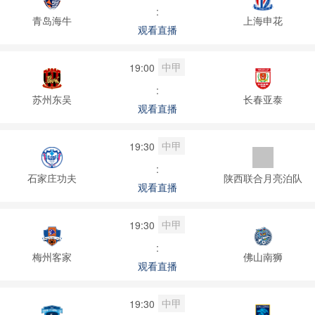
:
青岛海牛
上海申花
观看直播
中甲
19:00
:
苏州东吴
长春亚泰
观看直播
中甲
19:30
:
石家庄功夫
陕西联合月亮泊队
观看直播
中甲
19:30
:
梅州客家
佛山南狮
观看直播
中甲
19:30