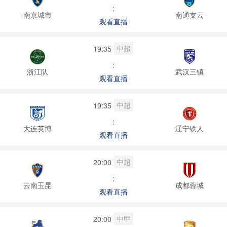
:
南京城市
南通支云
观看直播
中超
19:35
:
浙江队
武汉三镇
观看直播
中超
19:35
:
大连英博
辽宁铁人
观看直播
中超
20:00
:
云南玉昆
成都蓉城
观看直播
中甲
20:00