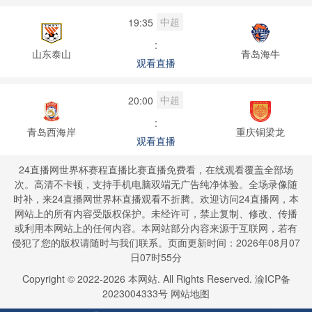
中超
19:35
:
山东泰山
青岛海牛
观看直播
中超
20:00
:
青岛西海岸
重庆铜梁龙
观看直播
24直播网世界杯赛程直播比赛直播免费看，在线观看覆盖全部场
次。高清不卡顿，支持手机电脑双端无广告纯净体验。全场录像随
时补，来24直播网世界杯直播观看不折腾。欢迎访问24直播网，本
网站上的所有内容受版权保护。未经许可，禁止复制、修改、传播
或利用本网站上的任何内容。本网站部分内容来源于互联网，若有
侵犯了您的版权请随时与我们联系。页面更新时间：2026年08月07
日07时55分
Copyright © 2022-
2026
本网站. All Rights Reserved.
渝ICP备
2023004333号
网站地图