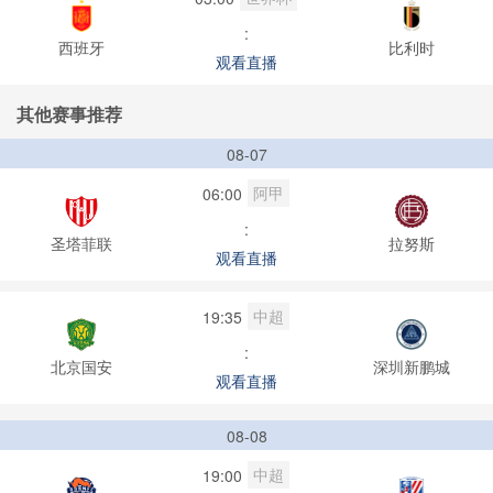
:
西班牙
比利时
观看直播
其他赛事推荐
08-07
阿甲
06:00
:
圣塔菲联
拉努斯
观看直播
中超
19:35
:
北京国安
深圳新鹏城
观看直播
08-08
中超
19:00