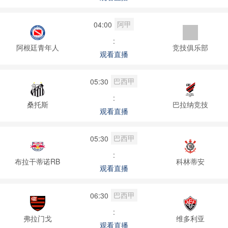
阿甲
04:00
:
阿根廷青年人
竞技俱乐部
观看直播
巴西甲
05:30
:
桑托斯
巴拉纳竞技
观看直播
巴西甲
05:30
:
布拉干蒂诺RB
科林蒂安
观看直播
巴西甲
06:30
:
弗拉门戈
维多利亚
观看直播