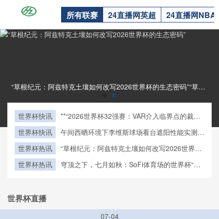
所有联赛
24直播网英超
24直播网NBA
“草根纪元：阿兹特克土壤如何改写2026世界杯的生态密码”“草根纪元：阿兹特克土壤如何改写2026世界杯的生态密码”
世界杯快讯
**“2026世界杯32强赛：VAR介入临界点的裁判
决策博弈与制度优化路径”**
世界杯快讯
午间西晒环境下李维斯球场看台遮阳性能实测与
观赛热舒适影响分析
世界杯热讯
“草根纪元：阿兹特克土壤如何改写2026世界杯
的生态密码”
世界杯热讯
穹顶之下，七月如秋：SoFi体育场的世界杯“恒
温”方案
世界杯直播
07-04