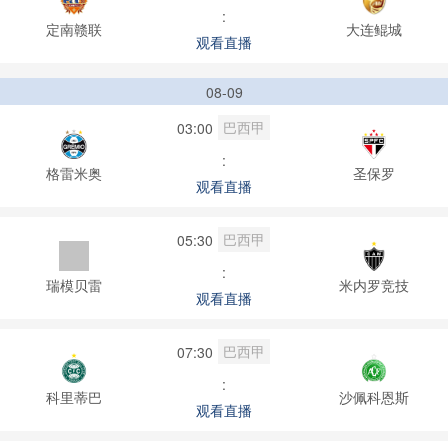
:
定南赣联
大连鲲城
观看直播
08-09
巴西甲
03:00
:
格雷米奥
圣保罗
观看直播
巴西甲
05:30
:
瑞模贝雷
米内罗竞技
观看直播
巴西甲
07:30
:
科里蒂巴
沙佩科恩斯
观看直播