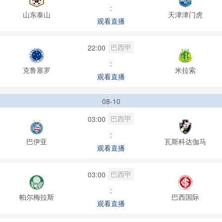
:
山东泰山
天津津门虎
观看直播
巴西甲
22:00
:
克鲁塞罗
米拉索
观看直播
08-10
巴西甲
03:00
:
巴伊亚
瓦斯科达伽马
观看直播
巴西甲
03:00
:
帕尔梅拉斯
巴西国际
观看直播