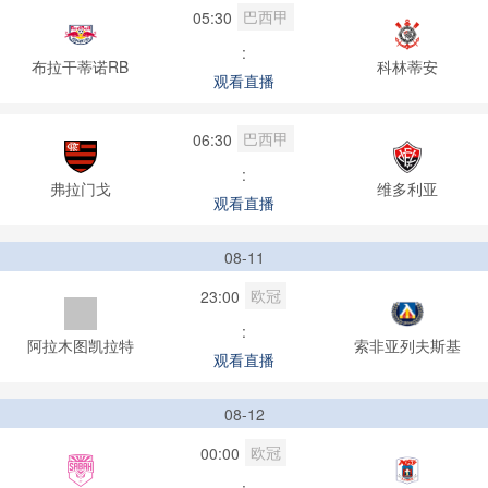
巴西甲
05:30
:
布拉干蒂诺RB
科林蒂安
观看直播
巴西甲
06:30
:
弗拉门戈
维多利亚
观看直播
08-11
欧冠
23:00
:
阿拉木图凯拉特
索非亚列夫斯基
观看直播
08-12
欧冠
00:00