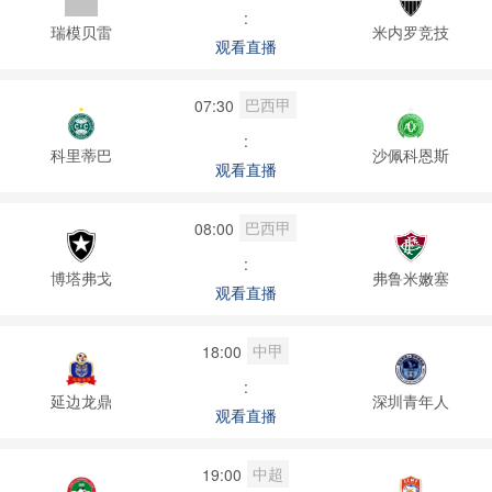
:
瑞模贝雷
米内罗竞技
观看直播
巴西甲
07:30
:
科里蒂巴
沙佩科恩斯
观看直播
巴西甲
08:00
:
博塔弗戈
弗鲁米嫩塞
观看直播
中甲
18:00
:
延边龙鼎
深圳青年人
观看直播
中超
19:00