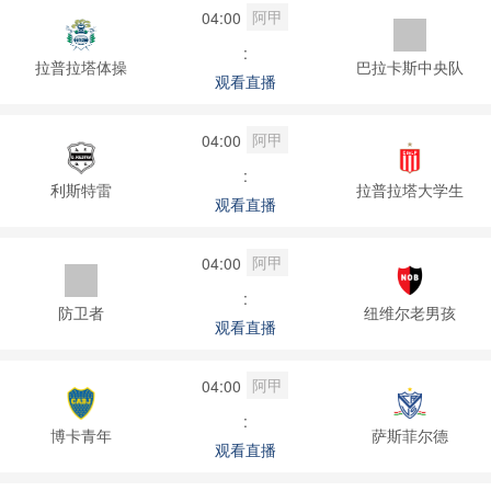
阿甲
04:00
:
拉普拉塔体操
巴拉卡斯中央队
观看直播
阿甲
04:00
:
利斯特雷
拉普拉塔大学生
观看直播
阿甲
04:00
:
防卫者
纽维尔老男孩
观看直播
阿甲
04:00
:
博卡青年
萨斯菲尔德
观看直播