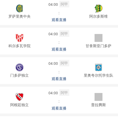
阿甲
04:00
:
罗萨里奥中央
阿尔多斯维
观看直播
阿甲
04:00
:
科尔多瓦学院
甘拿斯亚门多萨
观看直播
阿甲
04:00
:
门多萨独立
里奥夸尔托学生队
观看直播
阿甲
04:00
:
阿根廷独立
普拉腾斯
观看直播