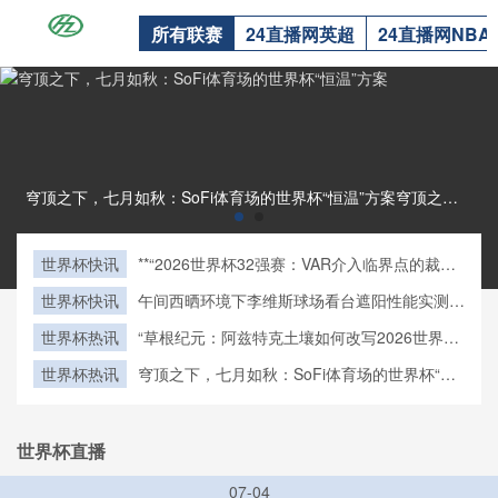
所有联赛
24直播网英超
24直播网NBA
穹顶之下，七月如秋：SoFi体育场的世界杯“恒温”方案穹顶之下，七月如秋：SoFi体育场的世界杯“恒温”方案
世界杯快讯
**“2026世界杯32强赛：VAR介入临界点的裁判
决策博弈与制度优化路径”**
世界杯快讯
午间西晒环境下李维斯球场看台遮阳性能实测与
观赛热舒适影响分析
世界杯热讯
“草根纪元：阿兹特克土壤如何改写2026世界杯
的生态密码”
世界杯热讯
穹顶之下，七月如秋：SoFi体育场的世界杯“恒
温”方案
世界杯直播
07-04