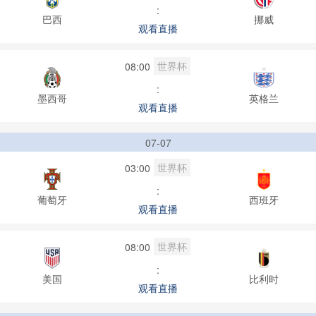
:
巴西
挪威
观看直播
世界杯
08:00
:
墨西哥
英格兰
观看直播
07-07
世界杯
03:00
:
葡萄牙
西班牙
观看直播
世界杯
08:00
:
美国
比利时
观看直播