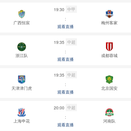
中甲
19:30
:
广西恒宸
梅州客家
观看直播
中超
19:35
:
浙江队
成都蓉城
观看直播
中超
19:35
:
天津津门虎
北京国安
观看直播
中超
20:00
:
上海申花
河南队
观看直播