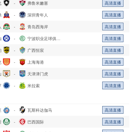
戈
-
弗鲁米嫩塞
高清直播
鼎
-
深圳青年人
高清直播
队
-
青岛西海岸
高清直播
钩
-
宁波职业足球俱乐
高清直播
豹
-
部
广西恒宸
高清直播
龙
-
上海海港
高清直播
山
-
天津津门虎
高清直播
罗
-
米拉索
高清直播
亚
-
瓦斯科达伽马
高清直播
斯
-
巴西国际
高清直播