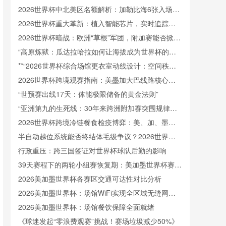
接驳体系深度拆解
2026世界杯中北美区名额解析：加勒比海6张入场券
将如何分配
2026世界杯重大革新：植入智能芯片，实时追踪射
门速度
2026世界杯暗战：欧洲“草根”军团，附加赛能否掀起
腥风血雨？
“高原炼狱：瓜达拉哈拉如何让海拔成为世界杯的隐
形裁判”
**“2026世界杯综合场馆更衣室动线设计：空间秩序
重塑与运行效能提升策略”**
2026世界杯跨境观赛指南：美墨加大巴线路核心要
点解析
“世预赛出线17天：体能极限储备的黄金法则”
“亚洲第九的生死线：30年来跨洲附加赛突围规律与
北美世界杯前景”
2026世界杯跨境冷链餐食检疫博弈：美、加、墨三
国标准体系角力
半自动越位系统能否终结体毛级争议？2026世界杯
技术前瞻
行政重压：跨三国签证对世界杯球队后勤的影响
39天赛程下的两轮小组赛恢复期：美加墨世界杯赛程
节奏的深度剖析
2026美加墨世界杯各赛区交通可达性对比分析
2026美加墨世界杯：场馆WiFi实现全区域无缝网络
覆盖
2026美加墨世界杯：场馆餐饮保障全面就绪
《球迷发起“零浪费观赛”挑战！赛场垃圾减少50%》