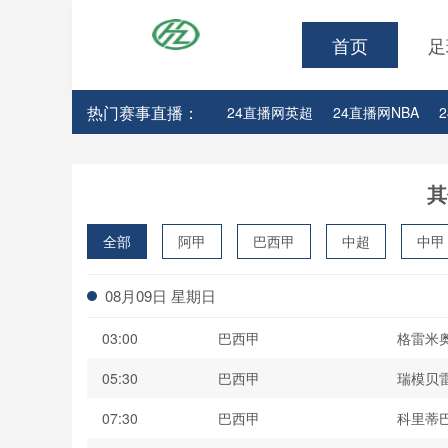
首页
足
热门赛事直播：
24直播网英超
24直播网NBA
24直播网亚洲杯
24直播网世亚预
其
全部
阿甲
巴西甲
中超
中甲
波黑联
08月09日 星期日
03:00
巴西甲
格雷米
05:30
巴西甲
瑞模贝
07:30
巴西甲
科里蒂