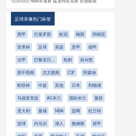
12月03日 NBA常规赛 猛龙vs尼克斯 全场集锦
足球录像热门标签
西甲
巴塞罗那
欧冠
梅西
阿根廷
世界杯
足球
英超
意甲
德甲
法甲
巴黎圣日耳
热刺
孙兴慜
曼
那不勒斯
尤文图斯
C罗
阿森纳
欧联杯
中超
其他
日本
利物浦
马德里竞技
AC米兰
国际米兰
曼联
意大利
曼城
NBA
篮网
杜兰特
篮球
内马尔
湖人
詹姆斯
荷甲