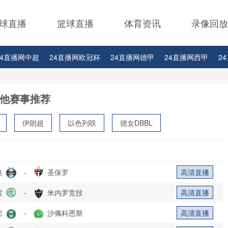
球直播
篮球直播
体育资讯
录像回放
24直播网中超
24直播网欧冠杯
24直播网德甲
24直播网西甲
2
24直播网中甲
24直播网日职联
24直播网韩K联
他赛事推荐
伊朗超
以色列联
德女DBBL
奥
-
圣保罗
高清直播
雷
-
米内罗竞技
高清直播
巴
-
沙佩科恩斯
高清直播