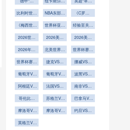
德甲“黑
大风浪
纽卡斯尔联
英超“草根
马”的逐梦
的比赛之路
军”的逆袭
比利时世界
狂飙
NBA东部季
《C罗第6
逐光之旅
杯最终成绩
后赛
次征战世界
《梅西世界
预测
世界杯亚洲
经验至关重
杯！41
杯终极一
球队老将稳
岁“总裁”能
要
2026世界
舞！39
2026美加
定
否刷新多项
2026美加
杯球员挑射
岁“球王”能
墨世界杯场
墨世界杯场
历史纪
否以冠军完
破门会否展
2026年世
北美世界杯
馆VAR设备
馆球网更换
世界杯赛后
录？》
美谢幕？》
界杯32强
现细腻？
VAR画线技
调试完成
世界杯专用
球迷放生雕
淘汰赛对阵
世界杯赛后
术与球场广
捷克VS墨
挪威VS塞
抓羊
款
表如何由小
球迷放生鹰
播同步的延
西哥捷克
内加尔挪威
组第三分布
葡萄牙VS
抓兔
VS墨西哥
葡萄牙VS
迟测试
VS塞内加
波黑VS卡
乌兹别克斯
决定
乌兹别克斯
直播
塔尔直播波
尔直播
坦直播葡萄
阿根廷VS
法国VS伊
坦葡萄牙
黑VS卡塔
南非VS韩
奥地利阿根
牙VS乌兹
拉克直播法
VS乌兹别
尔在线直播
国直播南非
别克斯坦在
廷VS奥地
哥伦比亚
克斯坦直播
国VS伊拉
苏格兰VS
VS韩国在
巴拿马VS
VS刚果直
线直播
利直播
克在线直播
巴西直播苏
克罗地亚直
线直播
播哥伦比亚
摩洛哥VS
格兰VS巴
摩洛哥VS
约旦VS阿
播巴拿马
海地直播摩
VS刚果在
西在线直播
海地摩洛哥
尔及利亚约
VS克罗地
洛哥VS海
英格兰VS
线直播
VS海地直
亚在线直播
旦VS阿尔
地在线直播
加纳直播英
播
及利亚直播