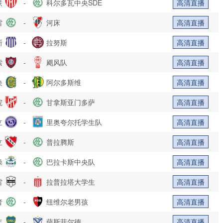
联
-
科尔多瓦中央SDE
高清直播
雷
-
河床
高清直播
斯
-
拉努斯
高清直播
索
-
飓风队
高清直播
央
-
阿尔多斯维
高清直播
院
-
甘拿斯亚门多萨
高清直播
立
-
里奥夸尔托学生队
高清直播
立
-
普拉腾斯
高清直播
操
-
巴拉卡斯中央队
高清直播
雷
-
拉普拉塔大学生
高清直播
者
-
纽维尔老男孩
高清直播
年
-
萨斯菲尔德
高清直播