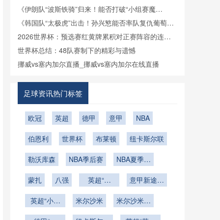
《伊朗队“波斯铁骑”归来！能否打破“小组赛魔
咒”？》
《韩国队“太极虎”出击！孙兴慜能否率队复仇葡萄
牙？》
2026世界杯：预选赛红黄牌累积对正赛阵容的连锁
影响深度解析
世界杯总结：48队赛制下的精彩与遗憾
挪威vs塞内加尔直播_挪威vs塞内加尔在线直播
足球资讯热门标签
欧冠
英超
德甲
意甲
NBA
伯恩利
世界杯
布莱顿
纽卡斯尔联
勒沃库森
NBA季后赛
NBA夏季联
赛
蒙扎
八强
英超“海
意甲新途上
鸥”的逆风
的无畏闯将
英超“小海
米尔沙米
翱翔曲
米尔沙米的
鸥”掀起的
比赛之路