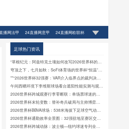
4直播网法甲
24直播网意甲
24直播网欧联杯
足球热门资讯
“草根纪元：阿兹特克土壤如何改写2026世界杯的生
态密码”
穹顶之下，七月如秋：SoFi体育场的世界杯“恒温”方
案
**“2026世界杯32强赛：VAR介入临界点的裁判决策
博弈与制度优化路径”**
午间西晒环境下李维斯球场看台遮阳性能实测与观赛
热舒适影响分析
2026世界杯跨城观赛行李零断联：单场票球迷的极
速轻装中转方案
2026世界杯末轮变数：替补奇兵破局与主帅博弈的
战术罗生门
2026世界杯BBVA球场：538米海拔下足球空气动力
学与飞行轨迹的微扰动解析
2026世界杯通勤效率全景图：32强驻地至赛区交通
时长横向对比
2026世界杯跨城动脉：波士顿—纽约球迷专列全程